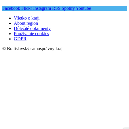
Facebook
Flickr
Instagram
RSS
Spotify
Youtube
Všetko o kraji
About region
Dôležité dokumenty
Používanie cookies
GDPR
© Bratislavský samosprávny kraj