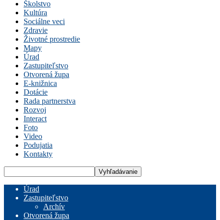
Školstvo
Kultúra
Sociálne veci
Zdravie
Životné prostredie
Mapy
Úrad
Zastupiteľstvo
Otvorená župa
E-knižnica
Dotácie
Rada partnerstva
Rozvoj
Interact
Foto
Video
Podujatia
Kontakty
Úrad
Zastupiteľstvo
Archív
Otvorená župa