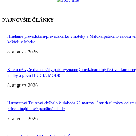
NAJNOVŠIE ČLÁNKY
Hľadáme prevádzkara/prevádzkarku vínotéky a Malokarpatského salónu ví
kaštieli v Modre
8. augusta 2026
K letu už vyše dve dekády patrí významný medzinárodný festival komorne
hudby a jazzu HUDBA MODRE
8. augusta 2026
Hartmutovi Tautzovi chýbalo k slobode 22 metrov. Štyridsať rokov od smr
pripomínajú nové pamätné tabule
7. augusta 2026