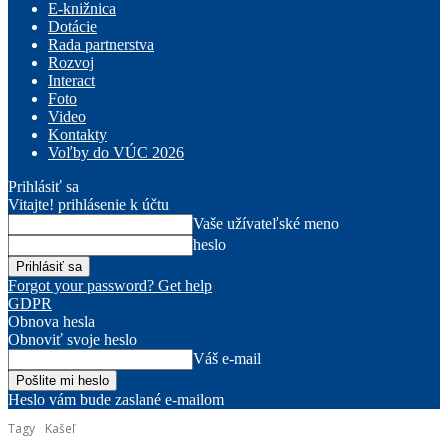
E-knižnica
Dotácie
Rada partnerstva
Rozvoj
Interact
Foto
Video
Kontakty
Voľby do VÚC 2026
Prihlásiť sa
Vitajte! prihlásenie k účtu
Vaše užívateľské meno
heslo
Forgot your password? Get help
GDPR
Obnova hesla
Obnoviť svoje heslo
Váš e-mail
Heslo vám bude zaslané e-mailom
Tagy
Kašeľ