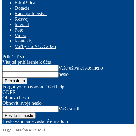
E-knižnica
Dotácie
Rada partnerstva
Rozvoj
Interact
Foto
Video
Kontakty
Voľby do VÚC 2026
Prihlásiť sa
Vitajte! prihlásenie k účtu
Vaše užívateľské meno
heslo
Forgot your password? Get help
GDPR
Obnova hesla
Obnoviť svoje heslo
Váš e-mail
Heslo vám bude zaslané e-mailom
Tagy
Katarína Aulitisová