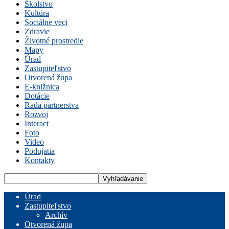
Školstvo
Kultúra
Sociálne veci
Zdravie
Životné prostredie
Mapy
Úrad
Zastupiteľstvo
Otvorená župa
E-knižnica
Dotácie
Rada partnerstva
Rozvoj
Interact
Foto
Video
Podujatia
Kontakty
Úrad
Zastupiteľstvo
Archív
Otvorená župa