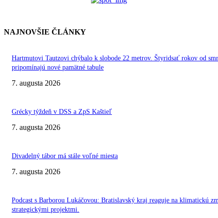
NAJNOVŠIE ČLÁNKY
Hartmutovi Tautzovi chýbalo k slobode 22 metrov. Štyridsať rokov od smr
pripomínajú nové pamätné tabule
7. augusta 2026
Grécky týždeň v DSS a ZpS Kaštieľ
7. augusta 2026
Divadelný tábor má stále voľné miesta
7. augusta 2026
Podcast s Barborou Lukáčovou: Bratislavský kraj reaguje na klimatickú z
strategickými projektmi.