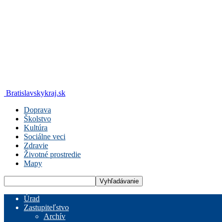
Bratislavskykraj.sk
Doprava
Školstvo
Kultúra
Sociálne veci
Zdravie
Životné prostredie
Mapy
Úrad
Zastupiteľstvo
Archív