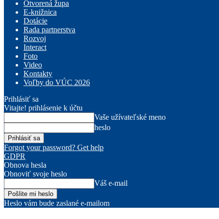
Otvorená župa
E-knižnica
Dotácie
Rada partnerstva
Rozvoj
Interact
Foto
Video
Kontakty
Voľby do VÚC 2026
Prihlásiť sa
Vitajte! prihlásenie k účtu
Vaše užívateľské meno
heslo
Forgot your password? Get help
GDPR
Obnova hesla
Obnoviť svoje heslo
Váš e-mail
Heslo vám bude zaslané e-mailom