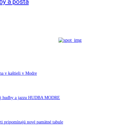
by a pošta
a v kaštieli v Modre
ornej hudby a jazzu HUDBA MODRE
ti pripomínajú nové pamätné tabule