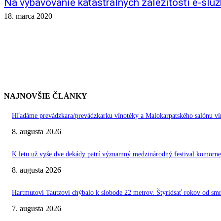
Na vybavovanie katastrálnych záležitostí e-služ
18. marca 2020
NAJNOVŠIE ČLÁNKY
Hľadáme prevádzkara/prevádzkarku vínotéky a Malokarpatského salónu vín
8. augusta 2026
K letu už vyše dve dekády patrí významný medzinárodný festival kom
8. augusta 2026
Hartmutovi Tautzovi chýbalo k slobode 22 metrov. Štyridsať rokov od smr
7. augusta 2026