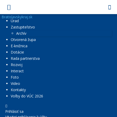
Bratislavskykraj.sk
Úrad
Zastupiteľstvo
Archív
Otvorená župa
E-knižnica
Dotácie
Rada partnerstva
Rozvoj
Interact
Foto
Video
Kontakty
Voľby do VÚC 2026
Prihlásiť sa
Vitajte! prihlásenie k účtu