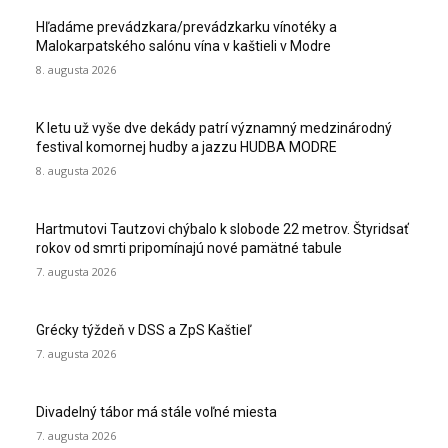
Hľadáme prevádzkara/prevádzkarku vínotéky a
Malokarpatského salónu vína v kaštieli v Modre
8. augusta 2026
K letu už vyše dve dekády patrí významný medzinárodný
festival komornej hudby a jazzu HUDBA MODRE
8. augusta 2026
Hartmutovi Tautzovi chýbalo k slobode 22 metrov. Štyridsať
rokov od smrti pripomínajú nové pamätné tabule
7. augusta 2026
Grécky týždeň v DSS a ZpS Kaštieľ
7. augusta 2026
Divadelný tábor má stále voľné miesta
7. augusta 2026