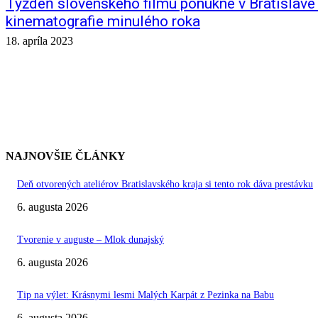
Týždeň slovenského filmu ponúkne v Bratislave 
kinematografie minulého roka
18. apríla 2023
NAJNOVŠIE ČLÁNKY
Deň otvorených ateliérov Bratislavského kraja si tento rok dáva prestávku
6. augusta 2026
Tvorenie v auguste – Mlok dunajský
6. augusta 2026
Tip na výlet: Krásnymi lesmi Malých Karpát z Pezinka na Babu
6. augusta 2026