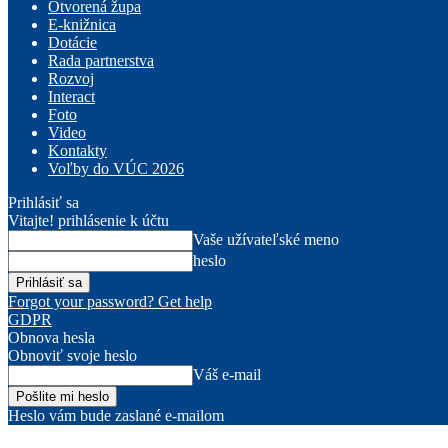
Otvorená župa
E-knižnica
Dotácie
Rada partnerstva
Rozvoj
Interact
Foto
Video
Kontakty
Voľby do VÚC 2026
Prihlásiť sa
Vitajte! prihlásenie k účtu
Vaše užívateľské meno
heslo
Forgot your password? Get help
GDPR
Obnova hesla
Obnoviť svoje heslo
Váš e-mail
Heslo vám bude zaslané e-mailom