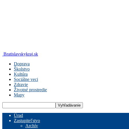
Bratislavskykraj.sk
Doprava
Školstvo
Kultúra
Sociálne veci
Zdravie
Životné prostredie
Mapy
Úrad
Zastupiteľstvo
Archív