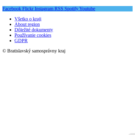
Facebook
Flickr
Instagram
RSS
Spotify
Youtube
Všetko o kraji
About region
Dôležité dokumenty
Používanie cookies
GDPR
© Bratislavský samosprávny kraj