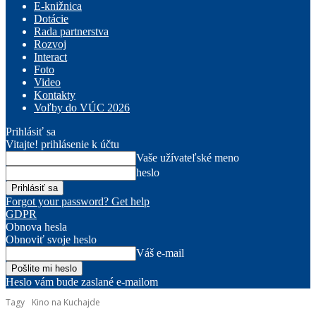
E-knižnica
Dotácie
Rada partnerstva
Rozvoj
Interact
Foto
Video
Kontakty
Voľby do VÚC 2026
Prihlásiť sa
Vitajte! prihlásenie k účtu
Vaše užívateľské meno
heslo
Forgot your password? Get help
GDPR
Obnova hesla
Obnoviť svoje heslo
Váš e-mail
Heslo vám bude zaslané e-mailom
Tagy
Kino na Kuchajde