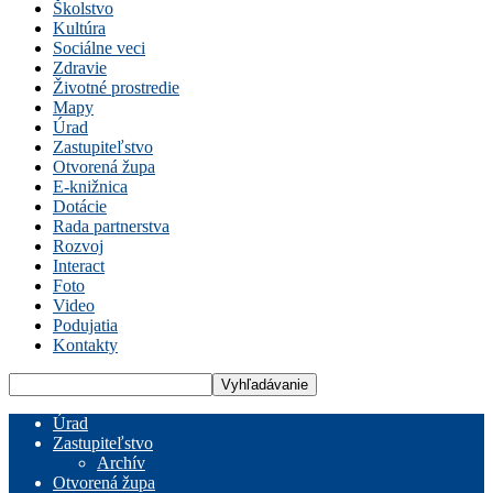
Školstvo
Kultúra
Sociálne veci
Zdravie
Životné prostredie
Mapy
Úrad
Zastupiteľstvo
Otvorená župa
E-knižnica
Dotácie
Rada partnerstva
Rozvoj
Interact
Foto
Video
Podujatia
Kontakty
Úrad
Zastupiteľstvo
Archív
Otvorená župa