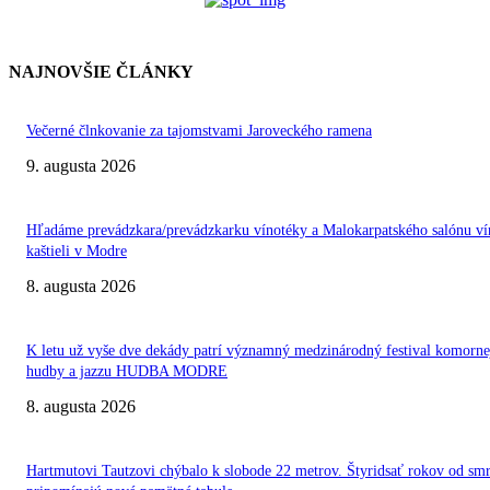
NAJNOVŠIE ČLÁNKY
Večerné člnkovanie za tajomstvami Jaroveckého ramena
9. augusta 2026
Hľadáme prevádzkara/prevádzkarku vínotéky a Malokarpatského salónu ví
kaštieli v Modre
8. augusta 2026
K letu už vyše dve dekády patrí významný medzinárodný festival komorne
hudby a jazzu HUDBA MODRE
8. augusta 2026
Hartmutovi Tautzovi chýbalo k slobode 22 metrov. Štyridsať rokov od smr