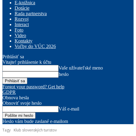
E-knižnica
Dotácie
Rada partnerstva
Rozvoj
Interact
Foto
Video
Kontakty
Voľby do VÚC 2026
Prihlásiť sa
Vitajte! prihlásenie k účtu
Vaše užívateľské meno
heslo
Forgot your password? Get help
GDPR
Obnova hesla
Obnoviť svoje heslo
Váš e-mail
Heslo vám bude zaslané e-mailom
Tagy
Klub slovenských turistov