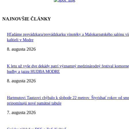
NAJNOVŠIE ČLÁNKY
Hľadáme prevádzkara/prevádzkarku vínotéky a Malokarpatského salónu ví
kaštieli v Modre
8. augusta 2026
K letu už vyše dve dekády patrí významný medzinárodný festival komorne
hudby a jazzu HUDBA MODRE
8. augusta 2026
Hartmutovi Tautzovi chýbalo k slobode 22 metrov. Štyridsať rokov od smr
pripomínajú nové pamätné tabule
7. augusta 2026