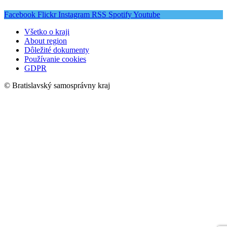
Facebook
Flickr
Instagram
RSS
Spotify
Youtube
Všetko o kraji
About region
Dôležité dokumenty
Používanie cookies
GDPR
© Bratislavský samosprávny kraj