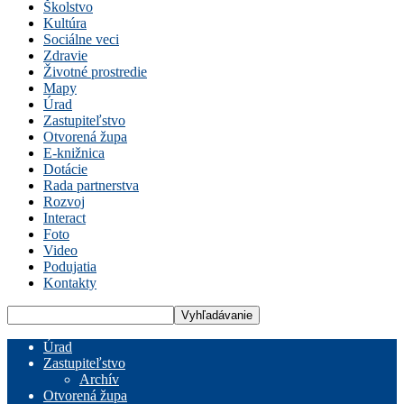
Školstvo
Kultúra
Sociálne veci
Zdravie
Životné prostredie
Mapy
Úrad
Zastupiteľstvo
Otvorená župa
E-knižnica
Dotácie
Rada partnerstva
Rozvoj
Interact
Foto
Video
Podujatia
Kontakty
Úrad
Zastupiteľstvo
Archív
Otvorená župa