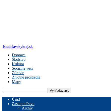
Bratislavskykraj.sk
Doprava
Školstvo
Kultúra
Sociálne veci
Zdravie
Životné prostredie
Mapy
Úrad
Zastupiteľstvo
Archív