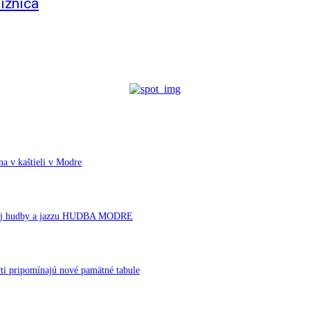
ižnica
a v kaštieli v Modre
ornej hudby a jazzu HUDBA MODRE
ti pripomínajú nové pamätné tabule