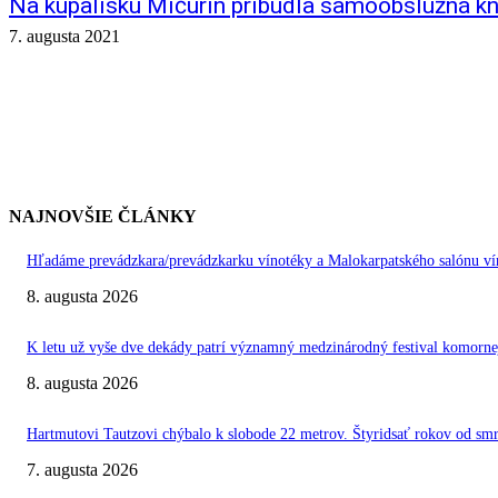
Na kúpalisku Mičurin pribudla samoobslužná kn
7. augusta 2021
NAJNOVŠIE ČLÁNKY
Hľadáme prevádzkara/prevádzkarku vínotéky a Malokarpatského salónu vín
8. augusta 2026
K letu už vyše dve dekády patrí významný medzinárodný festival kom
8. augusta 2026
Hartmutovi Tautzovi chýbalo k slobode 22 metrov. Štyridsať rokov od smr
7. augusta 2026