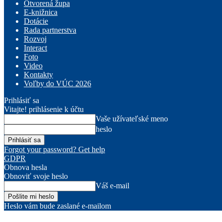
Otvorená župa
E-knižnica
Dotácie
Rada partnerstva
Rozvoj
Interact
Foto
Video
Kontakty
Voľby do VÚC 2026
Prihlásiť sa
Vitajte! prihlásenie k účtu
Vaše užívateľské meno
heslo
Forgot your password? Get help
GDPR
Obnova hesla
Obnoviť svoje heslo
Váš e-mail
Heslo vám bude zaslané e-mailom