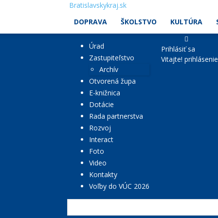
Bratislavskykraj.sk
DOPRAVA
ŠKOLSTVO
KULTÚRA
Úrad
Prihlásiť sa
Zastupiteľstvo
Vitajte! prihláseni
Archív
Otvorená župa
E-knižnica
Dotácie
Rada partnerstva
Rozvoj
Interact
Foto
Video
Kontakty
Voľby do VÚC 2026