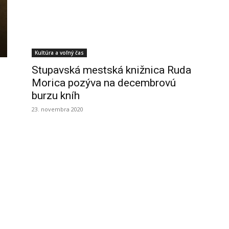
Kultúra a voľný čas
Stupavská mestská knižnica Ruda
Morica pozýva na decembrovú
burzu kníh
23. novembra 2020