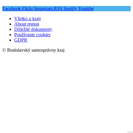
Facebook
Flickr
Instagram
RSS
Spotify
Youtube
Všetko o kraji
About region
Dôležité dokumenty
Používanie cookies
GDPR
© Bratislavský samosprávny kraj