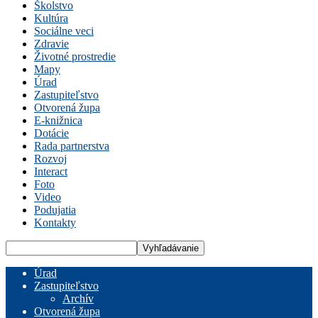
Školstvo
Kultúra
Sociálne veci
Zdravie
Životné prostredie
Mapy
Úrad
Zastupiteľstvo
Otvorená župa
E-knižnica
Dotácie
Rada partnerstva
Rozvoj
Interact
Foto
Video
Podujatia
Kontakty
Úrad
Zastupiteľstvo
Archív
Otvorená župa