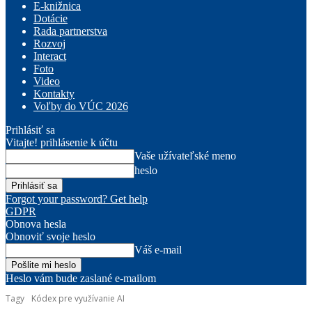
E-knižnica
Dotácie
Rada partnerstva
Rozvoj
Interact
Foto
Video
Kontakty
Voľby do VÚC 2026
Prihlásiť sa
Vitajte! prihlásenie k účtu
Vaše užívateľské meno
heslo
Forgot your password? Get help
GDPR
Obnova hesla
Obnoviť svoje heslo
Váš e-mail
Heslo vám bude zaslané e-mailom
Tagy
Kódex pre využívanie AI