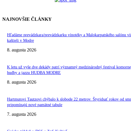
NAJNOVŠIE ČLÁNKY
Hľadáme prevádzkara/prevádzkarku vínotéky a Malokarpatského salónu ví
kaštieli v Modre
8. augusta 2026
K letu už vyše dve dekády patrí významný medzinárodný festival komorne
hudby a jazzu HUDBA MODRE
8. augusta 2026
Hartmutovi Tautzovi chýbalo k slobode 22 metrov. Štyridsať rokov od smr
pripomínajú nové pamätné tabule
7. augusta 2026