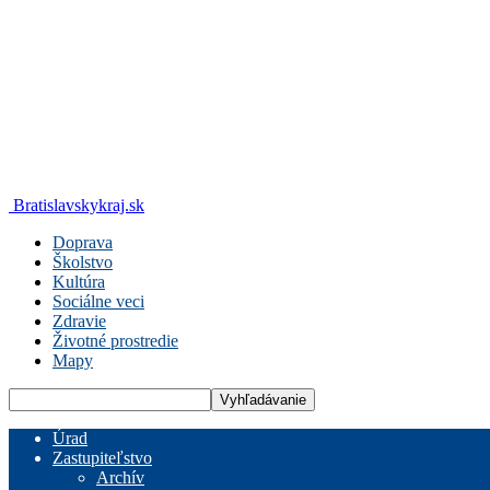
Bratislavskykraj.sk
Doprava
Školstvo
Kultúra
Sociálne veci
Zdravie
Životné prostredie
Mapy
Úrad
Zastupiteľstvo
Archív