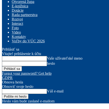
Otvorená župa
E-knižnica
Dotácie
Rada partnerstva
Rozvoj
Interact
Foto
Video
Kontakty
Voľby do VÚC 2026
Prihlásiť sa
Vitajte! prihlásenie k účtu
Vaše užívateľské meno
heslo
Forgot your password? Get help
GDPR
Obnova hesla
Obnoviť svoje heslo
Váš e-mail
Heslo vám bude zaslané e-mailom