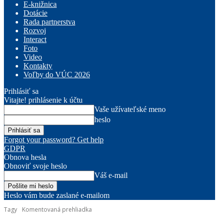
E-knižnica
Dotácie
Rada partnerstva
Rozvoj
Interact
Foto
Video
Kontakty
Voľby do VÚC 2026
Prihlásiť sa
Vitajte! prihlásenie k účtu
Vaše užívateľské meno
heslo
Forgot your password? Get help
GDPR
Obnova hesla
Obnoviť svoje heslo
Váš e-mail
Heslo vám bude zaslané e-mailom
Tagy
Komentovaná prehliadka