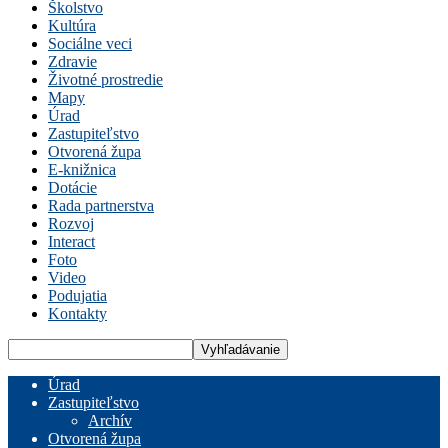
Školstvo
Kultúra
Sociálne veci
Zdravie
Životné prostredie
Mapy
Úrad
Zastupiteľstvo
Otvorená župa
E-knižnica
Dotácie
Rada partnerstva
Rozvoj
Interact
Foto
Video
Podujatia
Kontakty
Úrad
Zastupiteľstvo
Archív
Otvorená župa