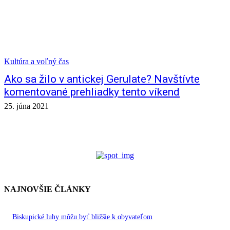
Kultúra a voľný čas
Ako sa žilo v antickej Gerulate? Navštívte
komentované prehliadky tento víkend
25. júna 2021
NAJNOVŠIE ČLÁNKY
Biskupické luhy môžu byť bližšie k obyvateľom