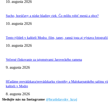
10. augusta 2026
Sucho, horúčavy a nízke hladiny riek. Čo môžu robiť mestá a obce?
10. augusta 2026
Tento týždeň v kaštieli Modra: film, tanec, ranná joga aj výstava fotografií
10. augusta 2026
Večerné člnkovanie za tajomstvami Jaroveckého ramena
9. augusta 2026
Hľadáme prevádzkara/prevádzkarku vínotéky a Malokarpatského salónu ví
kaštieli v Modre
8. augusta 2026
Sledujte nás na Instagrame
@bratislavsky_kraj