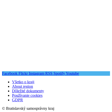
Facebook
Flickr
Instagram
RSS
Spotify
Youtube
Všetko o kraji
About region
Dôležité dokumenty
Používanie cookies
GDPR
© Bratislavský samosprávny kraj