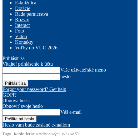
E-knižnica
Dotácie
Rada partnerstva
Rozvoj
Interact
Foto
Video
Kontakty
Voľby do VÚC 2026
Prihlásiť sa
Vitajte! prihlásenie k účtu
Vaše užívateľské meno
heslo
Forgot your password? Get help
GDPR
Obnova hesla
Obnoviť svoje heslo
Váš e-mail
Heslo vám bude zaslané e-mailom
Tagy
Konfederácia odborových zväzov SR