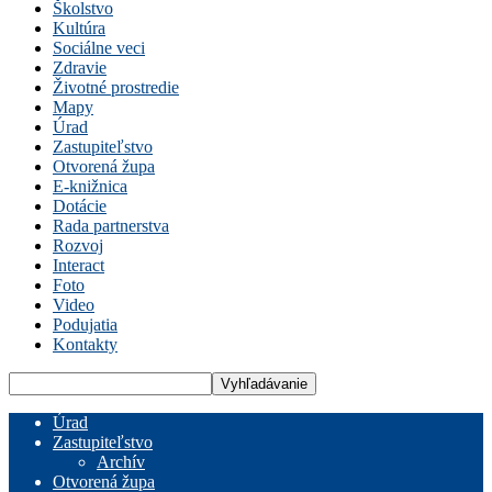
Školstvo
Kultúra
Sociálne veci
Zdravie
Životné prostredie
Mapy
Úrad
Zastupiteľstvo
Otvorená župa
E-knižnica
Dotácie
Rada partnerstva
Rozvoj
Interact
Foto
Video
Podujatia
Kontakty
Úrad
Zastupiteľstvo
Archív
Otvorená župa