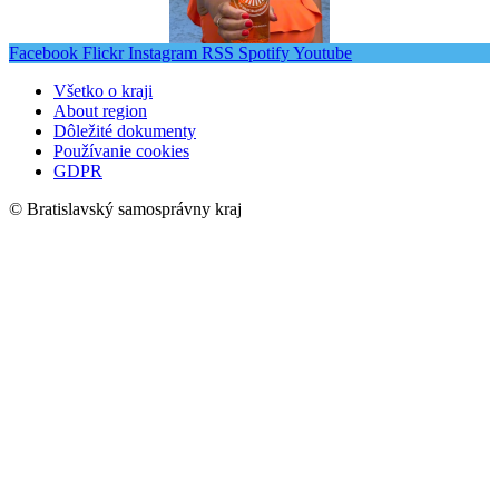
Facebook
Flickr
Instagram
RSS
Spotify
Youtube
Všetko o kraji
About region
Dôležité dokumenty
Používanie cookies
GDPR
© Bratislavský samosprávny kraj