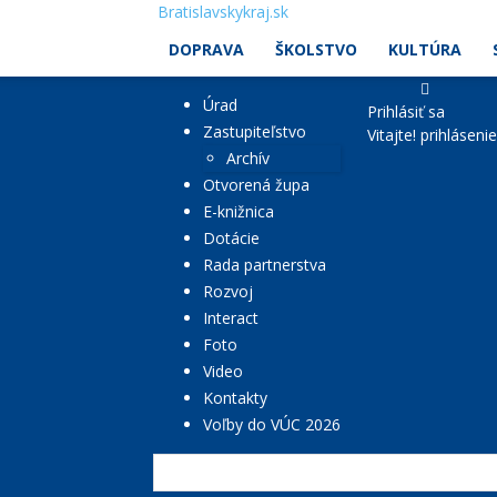
Bratislavskykraj.sk
DOPRAVA
ŠKOLSTVO
KULTÚRA
Úrad
Prihlásiť sa
Zastupiteľstvo
Vitajte! prihláseni
Archív
Otvorená župa
E-knižnica
Dotácie
Rada partnerstva
Rozvoj
Interact
Foto
Video
Kontakty
Voľby do VÚC 2026