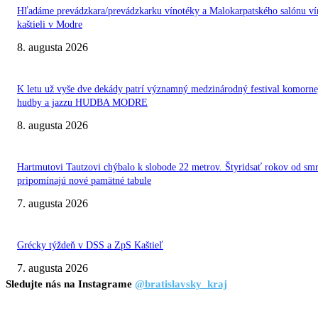
Hľadáme prevádzkara/prevádzkarku vínotéky a Malokarpatského salónu ví
kaštieli v Modre
8. augusta 2026
K letu už vyše dve dekády patrí významný medzinárodný festival komorne
hudby a jazzu HUDBA MODRE
8. augusta 2026
Hartmutovi Tautzovi chýbalo k slobode 22 metrov. Štyridsať rokov od smr
pripomínajú nové pamätné tabule
7. augusta 2026
Grécky týždeň v DSS a ZpS Kaštieľ
7. augusta 2026
Sledujte nás na Instagrame
@bratislavsky_kraj