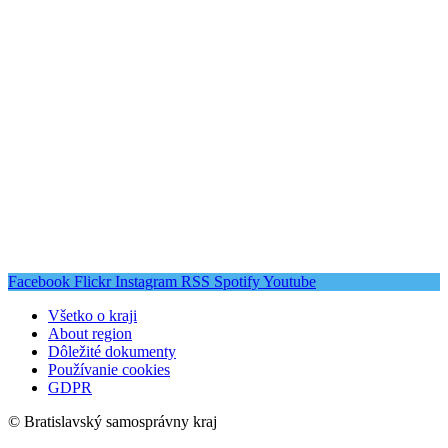
Facebook
Flickr
Instagram
RSS
Spotify
Youtube
Všetko o kraji
About region
Dôležité dokumenty
Používanie cookies
GDPR
© Bratislavský samosprávny kraj