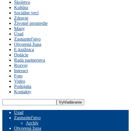
Školstvo
Kultúra
Sociálne veci
Zdravie
Životné prostredie
Mapy
Úrad
Zastupiteľstvo
Otvorená župa
E-knižnica
Dotácie
Rada partnerstva
Rozvoj
Interact
Foto
Video
Podujatia
Kontakty
Úrad
Zastupiteľstvo
Archív
Otvorená župa