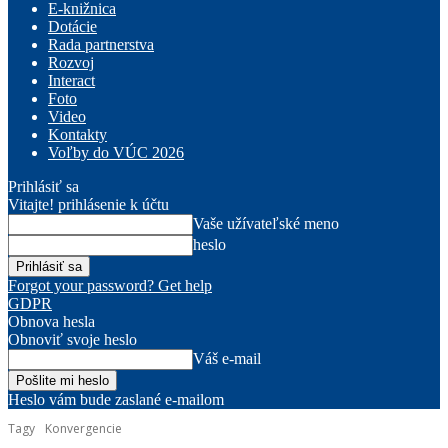
E-knižnica
Dotácie
Rada partnerstva
Rozvoj
Interact
Foto
Video
Kontakty
Voľby do VÚC 2026
Prihlásiť sa
Vitajte! prihlásenie k účtu
Vaše užívateľské meno
heslo
Forgot your password? Get help
GDPR
Obnova hesla
Obnoviť svoje heslo
Váš e-mail
Heslo vám bude zaslané e-mailom
Tagy
Konvergencie