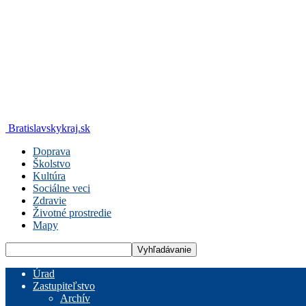
Bratislavskykraj.sk
Doprava
Školstvo
Kultúra
Sociálne veci
Zdravie
Životné prostredie
Mapy
Úrad
Zastupiteľstvo
Archív