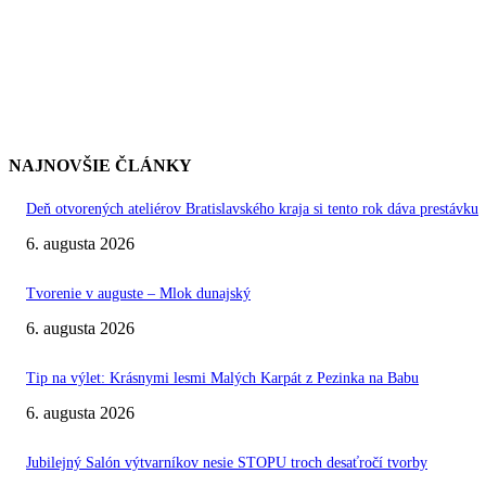
NAJNOVŠIE ČLÁNKY
Deň otvorených ateliérov Bratislavského kraja si tento rok dáva prestávku
6. augusta 2026
Tvorenie v auguste – Mlok dunajský
6. augusta 2026
Tip na výlet: Krásnymi lesmi Malých Karpát z Pezinka na Babu
6. augusta 2026
Jubilejný Salón výtvarníkov nesie STOPU troch desaťročí tvorby