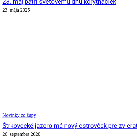
23. máj patrí svetovému dňu korytnačiek
23. mája 2025
Novinky zo župy
Štrkovecké jazero má nový ostrovček pre zviera
26. septembra 2020