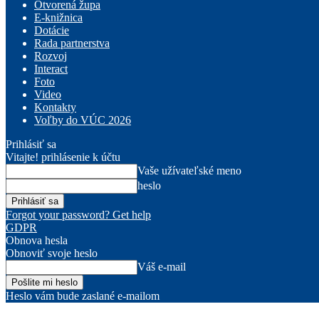
Otvorená župa
E-knižnica
Dotácie
Rada partnerstva
Rozvoj
Interact
Foto
Video
Kontakty
Voľby do VÚC 2026
Prihlásiť sa
Vitajte! prihlásenie k účtu
Vaše užívateľské meno
heslo
Forgot your password? Get help
GDPR
Obnova hesla
Obnoviť svoje heslo
Váš e-mail
Heslo vám bude zaslané e-mailom