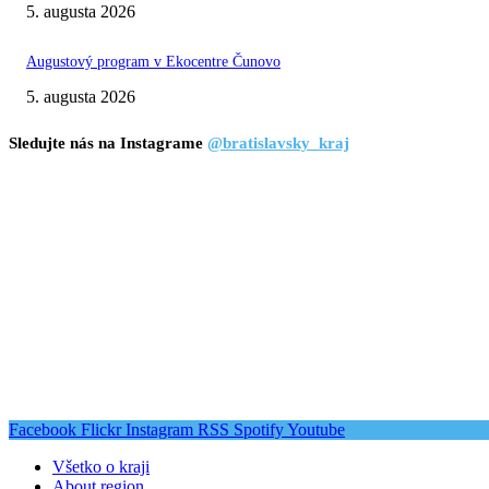
5. augusta 2026
Augustový program v Ekocentre Čunovo
5. augusta 2026
Sledujte nás na Instagrame
@bratislavsky_kraj
Facebook
Flickr
Instagram
RSS
Spotify
Youtube
Všetko o kraji
About region