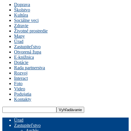
Doprava
Školstvo
Kultúra
Sociálne veci
Zdravie
Životné prostredie
Mapy
Úrad
Zastupiteľstvo
Otvorená župa
E-knižnica
Dotácie
Rada partnerstva
Rozvoj
Interact
Foto
Video
Podujatia
Kontakty
Úrad
Zastupiteľstvo
Archív