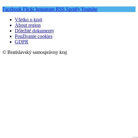
Facebook
Flickr
Instagram
RSS
Spotify
Youtube
Všetko o kraji
About region
Dôležité dokumenty
Používanie cookies
GDPR
© Bratislavský samosprávny kraj