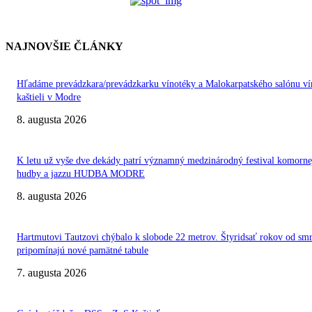
NAJNOVŠIE ČLÁNKY
Hľadáme prevádzkara/prevádzkarku vínotéky a Malokarpatského salónu ví
kaštieli v Modre
8. augusta 2026
K letu už vyše dve dekády patrí významný medzinárodný festival komorne
hudby a jazzu HUDBA MODRE
8. augusta 2026
Hartmutovi Tautzovi chýbalo k slobode 22 metrov. Štyridsať rokov od smr
pripomínajú nové pamätné tabule
7. augusta 2026