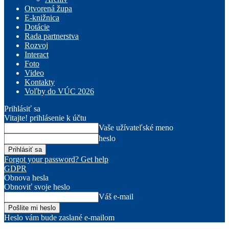
Otvorená župa
E-knižnica
Dotácie
Rada partnerstva
Rozvoj
Interact
Foto
Video
Kontakty
Voľby do VÚC 2026
Prihlásiť sa
Vitajte! prihlásenie k účtu
Vaše užívateľské meno
heslo
Forgot your password? Get help
GDPR
Obnova hesla
Obnoviť svoje heslo
Váš e-mail
Heslo vám bude zaslané e-mailom