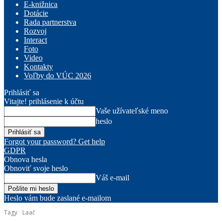
E-knižnica
Dotácie
Rada partnerstva
Rozvoj
Interact
Foto
Video
Kontakty
Voľby do VÚC 2026
Prihlásiť sa
Vitajte! prihlásenie k účtu
Vaše užívateľské meno
heslo
Forgot your password? Get help
GDPR
Obnova hesla
Obnoviť svoje heslo
Váš e-mail
Heslo vám bude zaslané e-mailom
Tagy
Laač