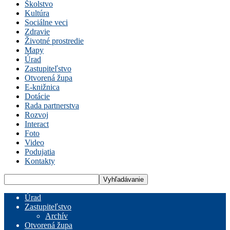
Školstvo
Kultúra
Sociálne veci
Zdravie
Životné prostredie
Mapy
Úrad
Zastupiteľstvo
Otvorená župa
E-knižnica
Dotácie
Rada partnerstva
Rozvoj
Interact
Foto
Video
Podujatia
Kontakty
Úrad
Zastupiteľstvo
Archív
Otvorená župa