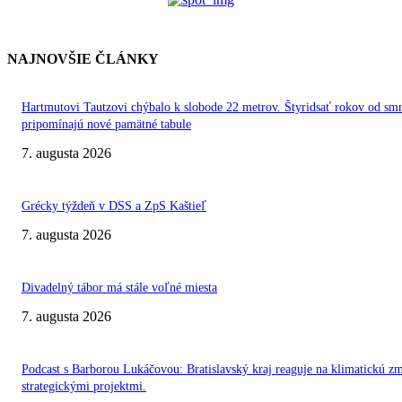
NAJNOVŠIE ČLÁNKY
Hartmutovi Tautzovi chýbalo k slobode 22 metrov. Štyridsať rokov od smr
pripomínajú nové pamätné tabule
7. augusta 2026
Grécky týždeň v DSS a ZpS Kaštieľ
7. augusta 2026
Divadelný tábor má stále voľné miesta
7. augusta 2026
Podcast s Barborou Lukáčovou: Bratislavský kraj reaguje na klimatickú z
strategickými projektmi.