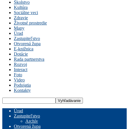
Školstvo
Kultúra
Sociálne veci
Zdravie
Životné prostredie
Mapy
Úrad
Zastupiteľstvo
Otvorená župa
E-knižnica
Dotácie
Rada partnerstva
Rozvoj
Interact
Foto
Video
Podujatia
Kontakty
Úrad
Zastupiteľstvo
Archív
Otvorená župa