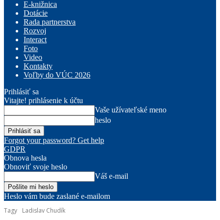
E-knižnica
Dotácie
Rada partnerstva
Rozvoj
Interact
Foto
Video
Kontakty
Voľby do VÚC 2026
Prihlásiť sa
Vitajte! prihlásenie k účtu
Vaše užívateľské meno
heslo
Forgot your password? Get help
GDPR
Obnova hesla
Obnoviť svoje heslo
Váš e-mail
Heslo vám bude zaslané e-mailom
Tagy
Ladislav Chudík