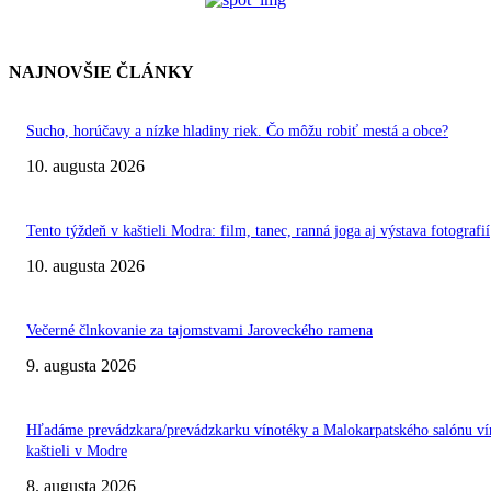
NAJNOVŠIE ČLÁNKY
Sucho, horúčavy a nízke hladiny riek. Čo môžu robiť mestá a obce?
10. augusta 2026
Tento týždeň v kaštieli Modra: film, tanec, ranná joga aj výstava fotografií
10. augusta 2026
Večerné člnkovanie za tajomstvami Jaroveckého ramena
9. augusta 2026
Hľadáme prevádzkara/prevádzkarku vínotéky a Malokarpatského salónu ví
kaštieli v Modre
8. augusta 2026