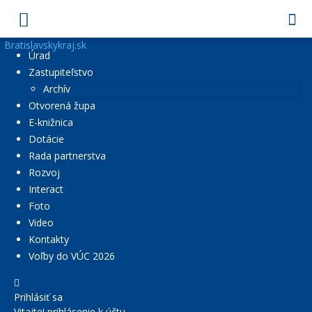
Bratislavskykraj.sk
Úrad
Zastupiteľstvo
Archív
Otvorená župa
E-knižnica
Dotácie
Rada partnerstva
Rozvoj
Interact
Foto
Video
Kontakty
Voľby do VÚC 2026
Prihlásiť sa
Vitajte! prihlásenie k účtu