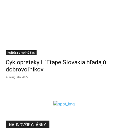
Kultúra a voľný čas
Cyklopreteky L´Etape Slovakia hľadajú
dobrovoľníkov
4. augusta 2022
NAJNOVŠIE ČLÁNKY