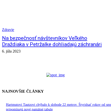
Zdravie
Na bezpečnosť návštevníkov Veľkého
Draždiaka v Petržalke dohliadajú záchranári
6. júla 2023
NAJNOVŠIE ČLÁNKY
Hartmutovi Tautzovi chýbalo k slobode 22 metrov. Štyridsať rokov od smr
pripomínajú nové pamätné tabule