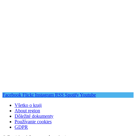
Facebook
Flickr
Instagram
RSS
Spotify
Youtube
Všetko o kraji
About region
Dôležité dokumenty
Používanie cookies
GDPR