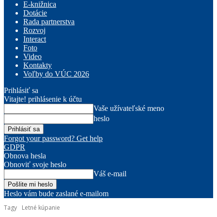
E-knižnica
Dotácie
Rada partnerstva
Rozvoj
Interact
Foto
Video
Kontakty
Voľby do VÚC 2026
Prihlásiť sa
Vitajte! prihlásenie k účtu
Vaše užívateľské meno
heslo
Forgot your password? Get help
GDPR
Obnova hesla
Obnoviť svoje heslo
Váš e-mail
Heslo vám bude zaslané e-mailom
Tagy
Letné kúpanie