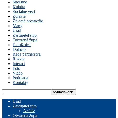
Školstvo
Kultúra
Sociálne veci
Zdravie
Životné prostredie
Mapy
Úrad
Zastupiteľstvo
Otvorená župa
E-knižnica
Dotácie
Rada partnerstva
Rozvoj
Interact
Foto
Video
Podujatia
Kontakty
Úrad
Zastupiteľstvo
Archív
Otvorená župa