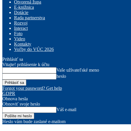
Otvorená župa
E-knižnica
Dotácie
Rada partnerstva
Rozvoj
Interact
Foto
Video
Kontakty
Voľby do VÚC 2026
Prihlásiť sa
Vitajte! prihlásenie k účtu
Vaše užívateľské meno
heslo
Forgot your password? Get help
GDPR
Obnova hesla
Obnoviť svoje heslo
Váš e-mail
Heslo vám bude zaslané e-mailom