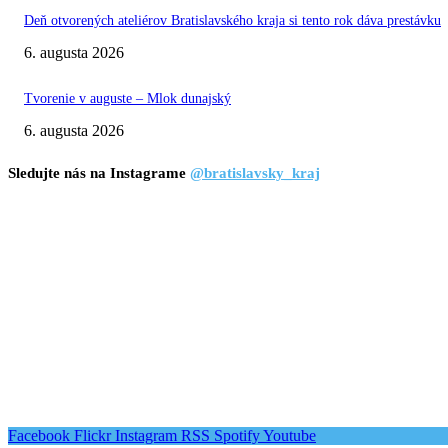
Deň otvorených ateliérov Bratislavského kraja si tento rok dáva prestávku
6. augusta 2026
Tvorenie v auguste – Mlok dunajský
6. augusta 2026
Sledujte nás na Instagrame
@bratislavsky_kraj
Facebook
Flickr
Instagram
RSS
Spotify
Youtube