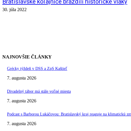
Bratislavské koľajnice brázdili historické vlaky
30. júla 2022
NAJNOVŠIE ČLÁNKY
Grécky týždeň v DSS a ZpS Kaštieľ
7. augusta 2026
Divadelný tábor má stále voľné miesta
7. augusta 2026
Podcast s Barborou Lukáčovou: Bratislavský kraj reaguje na klimatickú z
7. augusta 2026