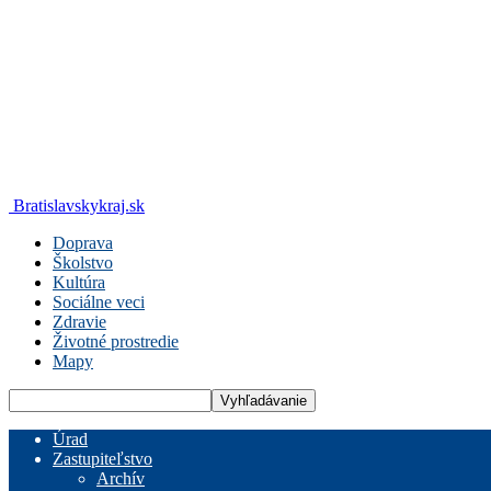
Bratislavskykraj.sk
Doprava
Školstvo
Kultúra
Sociálne veci
Zdravie
Životné prostredie
Mapy
Úrad
Zastupiteľstvo
Archív