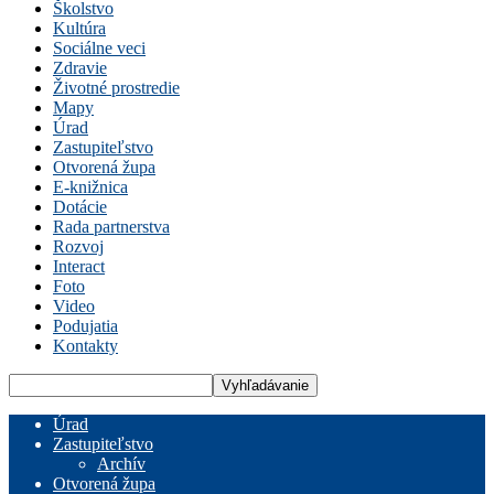
Školstvo
Kultúra
Sociálne veci
Zdravie
Životné prostredie
Mapy
Úrad
Zastupiteľstvo
Otvorená župa
E-knižnica
Dotácie
Rada partnerstva
Rozvoj
Interact
Foto
Video
Podujatia
Kontakty
Úrad
Zastupiteľstvo
Archív
Otvorená župa