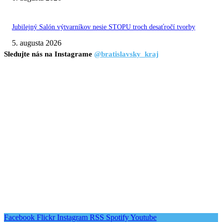
Jubilejný Salón výtvarníkov nesie STOPU troch desaťročí tvorby
5. augusta 2026
Sledujte nás na Instagrame
@bratislavsky_kraj
Facebook
Flickr
Instagram
RSS
Spotify
Youtube