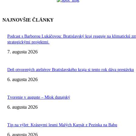
NAJNOVŠIE ČLÁNKY
Podcast s Barborou Lukáčovou: Bratislavský kraj reaguje na klimatickú z
strategickými projektmi.
7. augusta 2026
Deň otvorených ateliérov Bratislavského kraja si tento rok dáva prestávku
6. augusta 2026
Tvorenie v auguste – Mlok dunajský
6. augusta 2026
Tip na výlet: Krásnymi lesmi Malých Karpát z Pezinka na Babu
6. augusta 2026