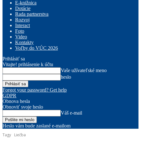
E-knižnica
Dotácie
Rada partnerstva
Rozvoj
Interact
Foto
Video
Kontakty
Voľby do VÚC 2026
Prihlásiť sa
Vitajte! prihlásenie k účtu
Vaše užívateľské meno
heslo
Forgot your password? Get help
GDPR
Obnova hesla
Obnoviť svoje heslo
Váš e-mail
Heslo vám bude zaslané e-mailom
Tagy
Liečba