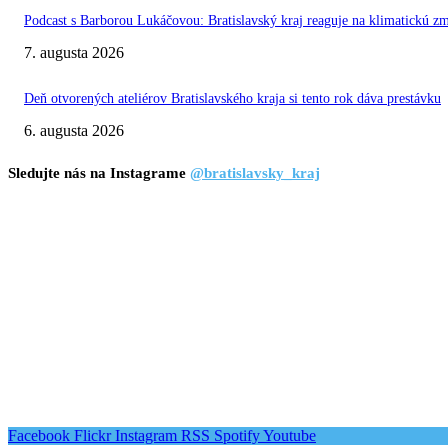
Podcast s Barborou Lukáčovou: Bratislavský kraj reaguje na klimatickú z
7. augusta 2026
Deň otvorených ateliérov Bratislavského kraja si tento rok dáva prestávku
6. augusta 2026
Sledujte nás na Instagrame
@bratislavsky_kraj
Facebook
Flickr
Instagram
RSS
Spotify
Youtube