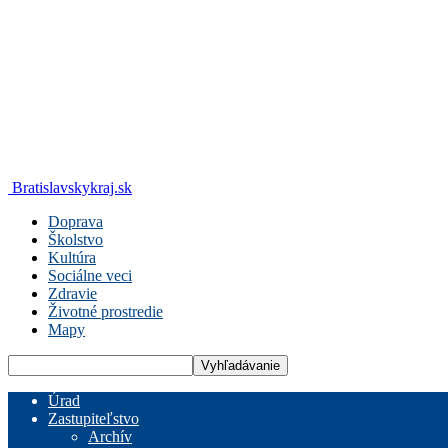
Bratislavskykraj.sk
Doprava
Školstvo
Kultúra
Sociálne veci
Zdravie
Životné prostredie
Mapy
Úrad
Zastupiteľstvo
Archív