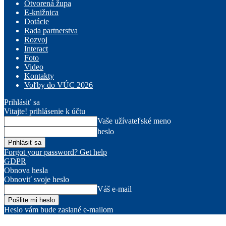
Otvorená župa
E-knižnica
Dotácie
Rada partnerstva
Rozvoj
Interact
Foto
Video
Kontakty
Voľby do VÚC 2026
Prihlásiť sa
Vitajte! prihlásenie k účtu
Vaše užívateľské meno
heslo
Forgot your password? Get help
GDPR
Obnova hesla
Obnoviť svoje heslo
Váš e-mail
Heslo vám bude zaslané e-mailom