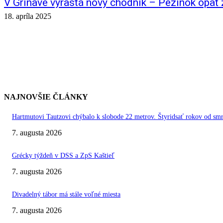
V Grinave vyrastá nový chodník – Pezinok opäť z
18. apríla 2025
NAJNOVŠIE ČLÁNKY
Hartmutovi Tautzovi chýbalo k slobode 22 metrov. Štyridsať rokov od smr
7. augusta 2026
Grécky týždeň v DSS a ZpS Kaštieľ
7. augusta 2026
Divadelný tábor má stále voľné miesta
7. augusta 2026