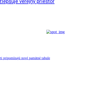
lepšuje verejný priestor
ti pripomínajú nové pamätné tabule