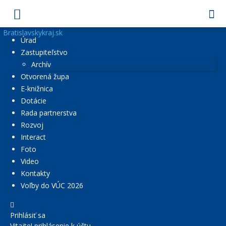
Bratislavskykraj.sk
Úrad
Zastupiteľstvo
Archív
Otvorená župa
E-knižnica
Dotácie
Rada partnerstva
Rozvoj
Interact
Foto
Video
Kontakty
Voľby do VÚC 2026
Prihlásiť sa
Vitajte! prihlásenie k účtu