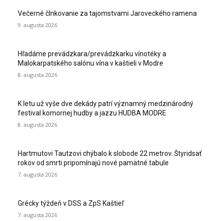
Večerné člnkovanie za tajomstvami Jaroveckého ramena
9. augusta 2026
Hľadáme prevádzkara/prevádzkarku vínotéky a
Malokarpatského salónu vína v kaštieli v Modre
8. augusta 2026
K letu už vyše dve dekády patrí významný medzinárodný
festival komornej hudby a jazzu HUDBA MODRE
8. augusta 2026
Hartmutovi Tautzovi chýbalo k slobode 22 metrov. Štyridsať
rokov od smrti pripomínajú nové pamätné tabule
7. augusta 2026
Grécky týždeň v DSS a ZpS Kaštieľ
7. augusta 2026