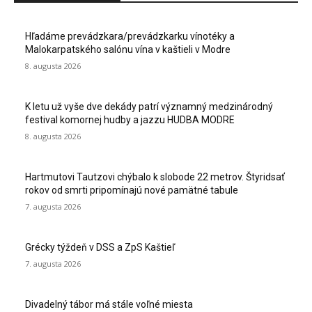
Hľadáme prevádzkara/prevádzkarku vínotéky a
Malokarpatského salónu vína v kaštieli v Modre
8. augusta 2026
K letu už vyše dve dekády patrí významný medzinárodný
festival komornej hudby a jazzu HUDBA MODRE
8. augusta 2026
Hartmutovi Tautzovi chýbalo k slobode 22 metrov. Štyridsať
rokov od smrti pripomínajú nové pamätné tabule
7. augusta 2026
Grécky týždeň v DSS a ZpS Kaštieľ
7. augusta 2026
Divadelný tábor má stále voľné miesta