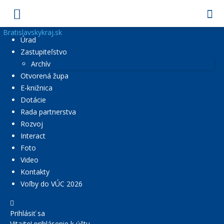
Bratislavskykraj.sk
Úrad
Zastupiteľstvo
Archív
Otvorená župa
E-knižnica
Dotácie
Rada partnerstva
Rozvoj
Interact
Foto
Video
Kontakty
Voľby do VÚC 2026
Prihlásiť sa
Vitajte! prihlásenie k účtu