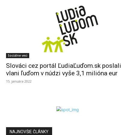
Sociálne veci
Slováci cez portál ĽudiaĽuďom.sk poslali
vlani ľuďom v núdzi vyše 3,1 milióna eur
15. januára 2022
NAJNOVŠIE ČLÁNKY