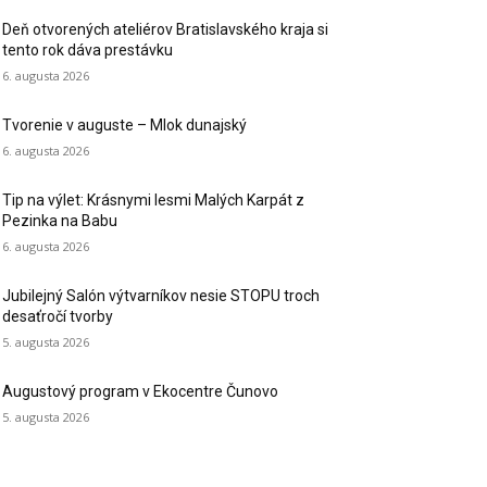
Deň otvorených ateliérov Bratislavského kraja si
tento rok dáva prestávku
6. augusta 2026
Tvorenie v auguste – Mlok dunajský
6. augusta 2026
Tip na výlet: Krásnymi lesmi Malých Karpát z
Pezinka na Babu
6. augusta 2026
Jubilejný Salón výtvarníkov nesie STOPU troch
desaťročí tvorby
5. augusta 2026
Augustový program v Ekocentre Čunovo
5. augusta 2026