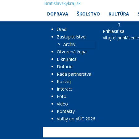
Bratislavskykraj.sk
DOPRAVA
ŠKOLSTVO
KULTÚRA
Úrad
Prihlásiť sa
Zastupiteľstvo
Vitajte! prihláseni
Archív
Otvorená župa
E-knižnica
Dotácie
Rada partnerstva
Rozvoj
Interact
Foto
Video
Kontakty
Voľby do VÚC 2026