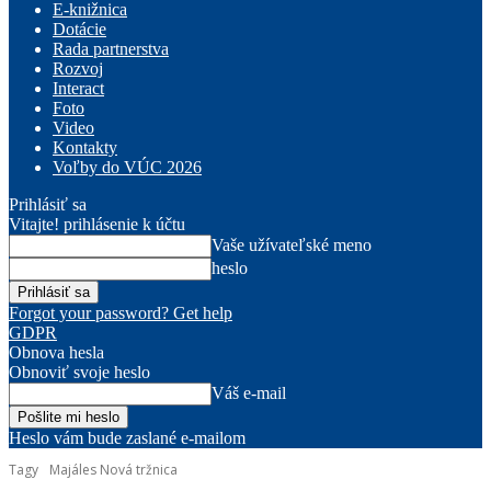
E-knižnica
Dotácie
Rada partnerstva
Rozvoj
Interact
Foto
Video
Kontakty
Voľby do VÚC 2026
Prihlásiť sa
Vitajte! prihlásenie k účtu
Vaše užívateľské meno
heslo
Forgot your password? Get help
GDPR
Obnova hesla
Obnoviť svoje heslo
Váš e-mail
Heslo vám bude zaslané e-mailom
Tagy
Majáles Nová tržnica