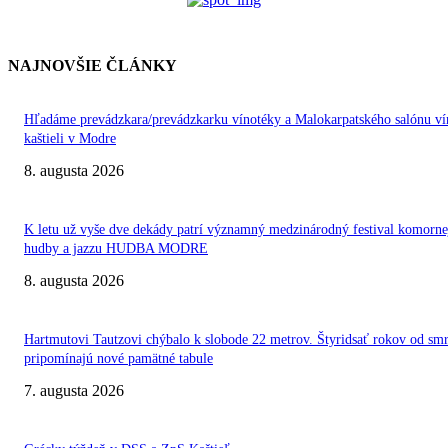
NAJNOVŠIE ČLÁNKY
Hľadáme prevádzkara/prevádzkarku vínotéky a Malokarpatského salónu ví
kaštieli v Modre
8. augusta 2026
K letu už vyše dve dekády patrí významný medzinárodný festival komorne
hudby a jazzu HUDBA MODRE
8. augusta 2026
Hartmutovi Tautzovi chýbalo k slobode 22 metrov. Štyridsať rokov od smr
pripomínajú nové pamätné tabule
7. augusta 2026