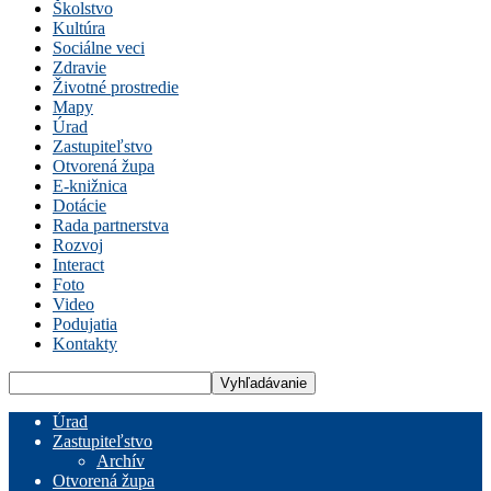
Školstvo
Kultúra
Sociálne veci
Zdravie
Životné prostredie
Mapy
Úrad
Zastupiteľstvo
Otvorená župa
E-knižnica
Dotácie
Rada partnerstva
Rozvoj
Interact
Foto
Video
Podujatia
Kontakty
Úrad
Zastupiteľstvo
Archív
Otvorená župa