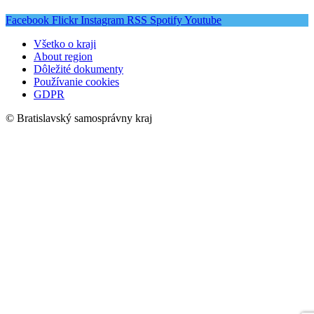
Facebook
Flickr
Instagram
RSS
Spotify
Youtube
Všetko o kraji
About region
Dôležité dokumenty
Používanie cookies
GDPR
© Bratislavský samosprávny kraj