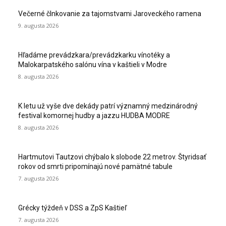
Večerné člnkovanie za tajomstvami Jaroveckého ramena
9. augusta 2026
Hľadáme prevádzkara/prevádzkarku vínotéky a
Malokarpatského salónu vína v kaštieli v Modre
8. augusta 2026
K letu už vyše dve dekády patrí významný medzinárodný
festival komornej hudby a jazzu HUDBA MODRE
8. augusta 2026
Hartmutovi Tautzovi chýbalo k slobode 22 metrov. Štyridsať
rokov od smrti pripomínajú nové pamätné tabule
7. augusta 2026
Grécky týždeň v DSS a ZpS Kaštieľ
7. augusta 2026