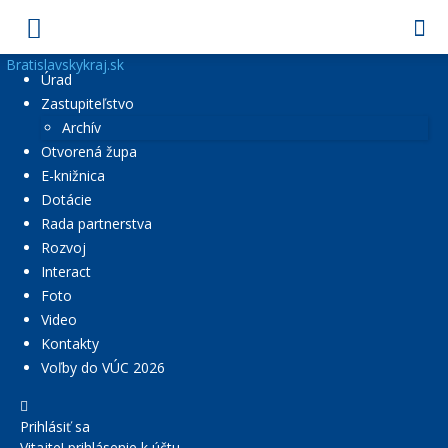
Bratislavskykraj.sk
Úrad
Zastupiteľstvo
Archív
Otvorená župa
E-knižnica
Dotácie
Rada partnerstva
Rozvoj
Interact
Foto
Video
Kontakty
Voľby do VÚC 2026
Prihlásiť sa
Vitajte! prihlásenie k účtu