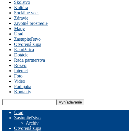
Školstvo
Kultúra
Sociálne veci
Zdravie
Životné prostredie
Mapy
Úrad
Zastupiteľstvo
Otvorená župa
E-knižnica
Dotácie
Rada partnerstva
Rozvoj
Interact
Foto
Video
Podujatia
Kontakty
Úrad
Zastupiteľstvo
Archív
Otvorená župa