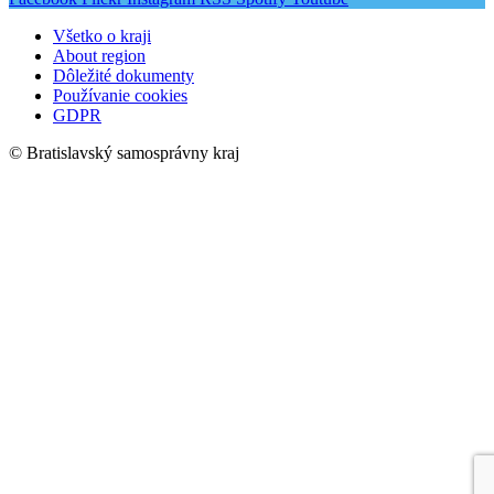
Všetko o kraji
About region
Dôležité dokumenty
Používanie cookies
GDPR
© Bratislavský samosprávny kraj