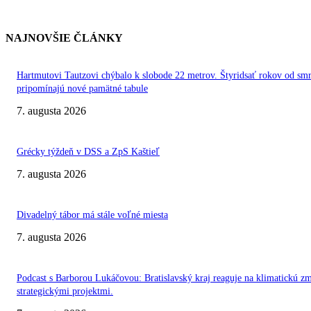
NAJNOVŠIE ČLÁNKY
Hartmutovi Tautzovi chýbalo k slobode 22 metrov. Štyridsať rokov od smr
pripomínajú nové pamätné tabule
7. augusta 2026
Grécky týždeň v DSS a ZpS Kaštieľ
7. augusta 2026
Divadelný tábor má stále voľné miesta
7. augusta 2026
Podcast s Barborou Lukáčovou: Bratislavský kraj reaguje na klimatickú z
strategickými projektmi.