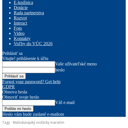
E-knižnica
Dotácie
Rada partnerstva
Rozvoj
Interact
Foto
Video
Kontakty
Voľby do VÚC 2026
Prihlásiť sa
Vitajte! prihlásenie k účtu
Vaše užívateľské meno
heslo
Forgot your password? Get help
GDPR
Obnova hesla
Obnoviť svoje heslo
Váš e-mail
Heslo vám bude zaslané e-mailom
Tagy
Malodunajský vodácky maratón