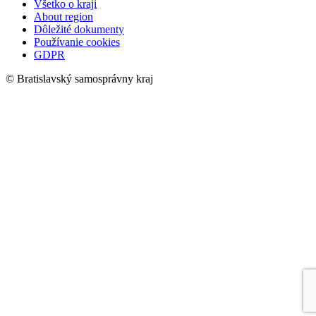
Všetko o kraji
About region
Dôležité dokumenty
Používanie cookies
GDPR
© Bratislavský samosprávny kraj