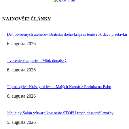
NAJNOVŠIE ČLÁNKY
Deň otvorených ateliérov Bratislavského kraja si tento rok dáva prestávku
6. augusta 2026
Tvorenie v auguste – Mlok dunajský
6. augusta 2026
Tip na výlet: Krásnymi lesmi Malých Karpát z Pezinka na Babu
6. augusta 2026
Jubilejný Salón výtvarníkov nesie STOPU troch desaťročí tvorby
5. augusta 2026