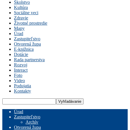
Školstvo
Kultúra
Sociálne veci
Zdravie
Životné prostredie
Mapy
Úrad
Zastupiteľstvo
Otvorená župa
E-knižnica
Dotácie
Rada partnerstva
Rozvoj
Interact
Foto
Video
Podujatia
Kontakty
Úrad
Zastupiteľstvo
Archív
Otvorená župa