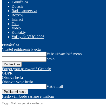
E-knižnica
Dotácie
Rada partnerstva
Rozvoj
Interact
Foto
Video
Kontakty
Voľby do VÚC 2026
Prihlásiť sa
Vitajte! prihlásenie k účtu
Vaše užívateľské meno
heslo
Forgot your password? Get help
GDPR
Obnova hesla
Obnoviť svoje heslo
Váš e-mail
Heslo vám bude zaslané e-mailom
Tagy
Malokarpatska knižnica