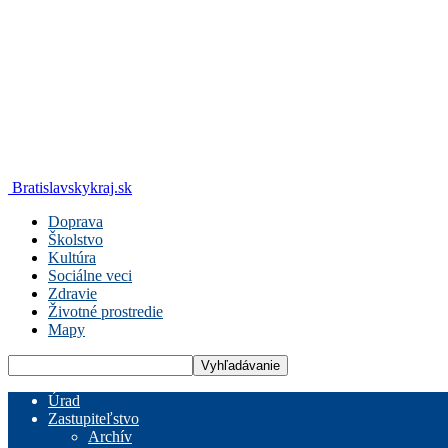
Bratislavskykraj.sk
Doprava
Školstvo
Kultúra
Sociálne veci
Zdravie
Životné prostredie
Mapy
Úrad
Zastupiteľstvo
Archív