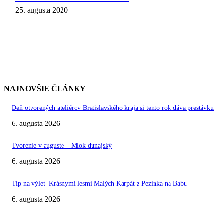
25. augusta 2020
NAJNOVŠIE ČLÁNKY
Deň otvorených ateliérov Bratislavského kraja si tento rok dáva prestávku
6. augusta 2026
Tvorenie v auguste – Mlok dunajský
6. augusta 2026
Tip na výlet: Krásnymi lesmi Malých Karpát z Pezinka na Babu
6. augusta 2026