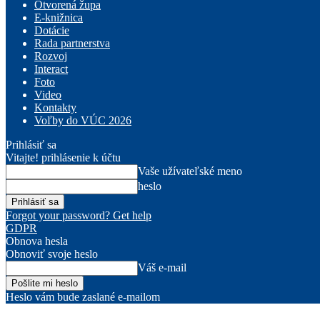
Otvorená župa
E-knižnica
Dotácie
Rada partnerstva
Rozvoj
Interact
Foto
Video
Kontakty
Voľby do VÚC 2026
Prihlásiť sa
Vitajte! prihlásenie k účtu
Vaše užívateľské meno
heslo
Forgot your password? Get help
GDPR
Obnova hesla
Obnoviť svoje heslo
Váš e-mail
Heslo vám bude zaslané e-mailom