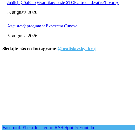
Jubilejný Salón výtvarníkov nesie STOPU troch desaťročí tvorby
5. augusta 2026
Augustový program v Ekocentre Čunovo
5. augusta 2026
Sledujte nás na Instagrame
@bratislavsky_kraj
Facebook
Flickr
Instagram
RSS
Spotify
Youtube