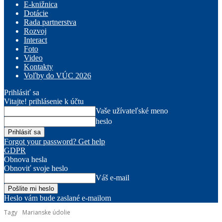
E-knižnica
Dotácie
Rada partnerstva
Rozvoj
Interact
Foto
Video
Kontakty
Voľby do VÚC 2026
Prihlásiť sa
Vitajte! prihlásenie k účtu
Vaše užívateľské meno
heslo
Forgot your password? Get help
GDPR
Obnova hesla
Obnoviť svoje heslo
Váš e-mail
Heslo vám bude zaslané e-mailom
Tagy
Marianske údolie