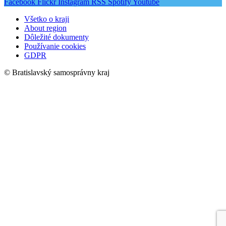
Facebook
Flickr
Instagram
RSS
Spotify
Youtube
Všetko o kraji
About region
Dôležité dokumenty
Používanie cookies
GDPR
© Bratislavský samosprávny kraj