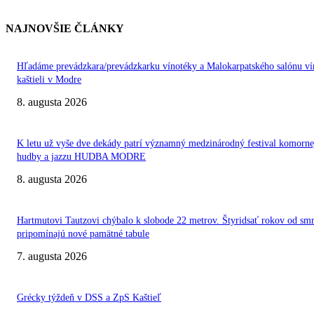
NAJNOVŠIE ČLÁNKY
Hľadáme prevádzkara/prevádzkarku vínotéky a Malokarpatského salónu ví
kaštieli v Modre
8. augusta 2026
K letu už vyše dve dekády patrí významný medzinárodný festival komorne
hudby a jazzu HUDBA MODRE
8. augusta 2026
Hartmutovi Tautzovi chýbalo k slobode 22 metrov. Štyridsať rokov od smr
pripomínajú nové pamätné tabule
7. augusta 2026
Grécky týždeň v DSS a ZpS Kaštieľ