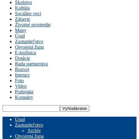
Školstvo
Kultúra
Sociálne veci
Zdravie
Životné prostredie
Mapy
Úrad
Zastupiteľstvo
Otvorená župa
E-knižnica
Dotácie
Rada partnerstva
Rozvoj
Interact
Foto
Video
Podujatia
Kontakty
Úrad
Zastupiteľstvo
Archív
Otvorená župa