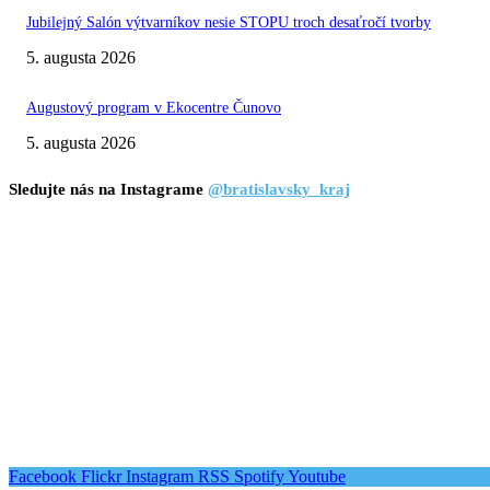
Jubilejný Salón výtvarníkov nesie STOPU troch desaťročí tvorby
5. augusta 2026
Augustový program v Ekocentre Čunovo
5. augusta 2026
Sledujte nás na Instagrame
@bratislavsky_kraj
Facebook
Flickr
Instagram
RSS
Spotify
Youtube