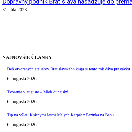
Dopravný podnik Bratislava nasadzuje do prem
31. júla 2023
NAJNOVŠIE ČLÁNKY
Deň otvorených ateliérov Bratislavského kraja si tento rok dáva prestávku
6. augusta 2026
Tvorenie v auguste – Mlok dunajský
6. augusta 2026
Tip na výlet: Krásnymi lesmi Malých Karpát z Pezinka na Babu
6. augusta 2026