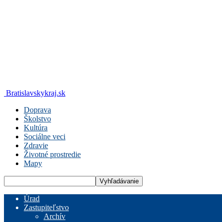
Bratislavskykraj.sk
Doprava
Školstvo
Kultúra
Sociálne veci
Zdravie
Životné prostredie
Mapy
Úrad
Zastupiteľstvo
Archív