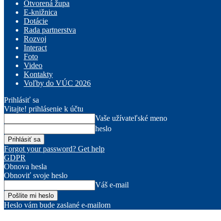
Otvorená župa
E-knižnica
Dotácie
Rada partnerstva
Rozvoj
Interact
Foto
Video
Kontakty
Voľby do VÚC 2026
Prihlásiť sa
Vitajte! prihlásenie k účtu
Vaše užívateľské meno
heslo
Forgot your password? Get help
GDPR
Obnova hesla
Obnoviť svoje heslo
Váš e-mail
Heslo vám bude zaslané e-mailom