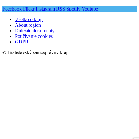
Facebook
Flickr
Instagram
RSS
Spotify
Youtube
Všetko o kraji
About region
Dôležité dokumenty
Používanie cookies
GDPR
© Bratislavský samosprávny kraj