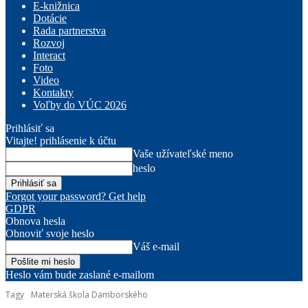
E-knižnica
Dotácie
Rada partnerstva
Rozvoj
Interact
Foto
Video
Kontakty
Voľby do VÚC 2026
Prihlásiť sa
Vitajte! prihlásenie k účtu
Vaše užívateľské meno
heslo
Forgot your password? Get help
GDPR
Obnova hesla
Obnoviť svoje heslo
Váš e-mail
Heslo vám bude zaslané e-mailom
Tagy
Materská škola Damborského