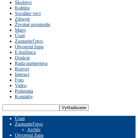
Školstvo
Kultúra
Sociálne veci
Zdravie
Životné prostredie
Mapy
Úrad
Zastupiteľstvo
Otvorená župa
E-knižnica
Dotácie
Rada partnerstva
Rozvoj
Interact
Foto
Video
Podujatia
Kontakty
Úrad
Zastupiteľstvo
Archív
Otvorená župa