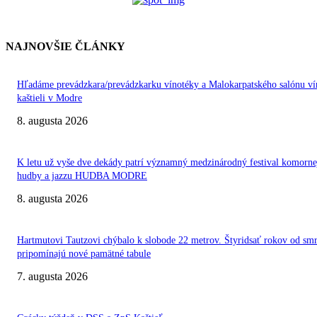
NAJNOVŠIE ČLÁNKY
Hľadáme prevádzkara/prevádzkarku vínotéky a Malokarpatského salónu ví
kaštieli v Modre
8. augusta 2026
K letu už vyše dve dekády patrí významný medzinárodný festival komorne
hudby a jazzu HUDBA MODRE
8. augusta 2026
Hartmutovi Tautzovi chýbalo k slobode 22 metrov. Štyridsať rokov od smr
pripomínajú nové pamätné tabule
7. augusta 2026