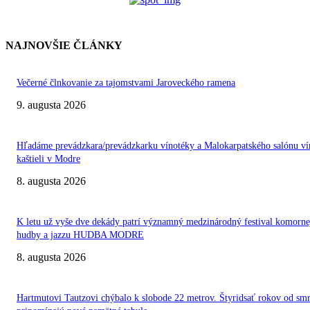
NAJNOVŠIE ČLÁNKY
Večerné člnkovanie za tajomstvami Jaroveckého ramena
9. augusta 2026
Hľadáme prevádzkara/prevádzkarku vínotéky a Malokarpatského salónu ví
kaštieli v Modre
8. augusta 2026
K letu už vyše dve dekády patrí významný medzinárodný festival komorne
hudby a jazzu HUDBA MODRE
8. augusta 2026
Hartmutovi Tautzovi chýbalo k slobode 22 metrov. Štyridsať rokov od smr