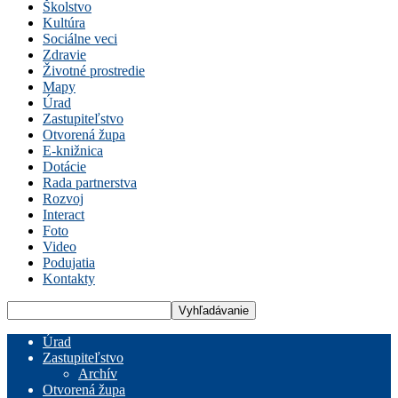
Školstvo
Kultúra
Sociálne veci
Zdravie
Životné prostredie
Mapy
Úrad
Zastupiteľstvo
Otvorená župa
E-knižnica
Dotácie
Rada partnerstva
Rozvoj
Interact
Foto
Video
Podujatia
Kontakty
Úrad
Zastupiteľstvo
Archív
Otvorená župa