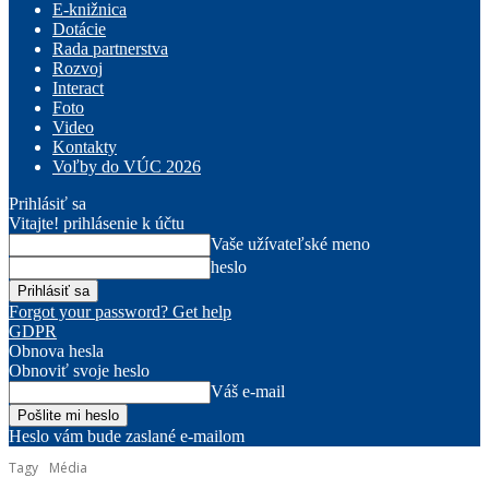
E-knižnica
Dotácie
Rada partnerstva
Rozvoj
Interact
Foto
Video
Kontakty
Voľby do VÚC 2026
Prihlásiť sa
Vitajte! prihlásenie k účtu
Vaše užívateľské meno
heslo
Forgot your password? Get help
GDPR
Obnova hesla
Obnoviť svoje heslo
Váš e-mail
Heslo vám bude zaslané e-mailom
Tagy
Média