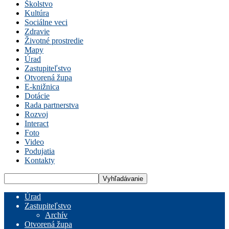
Školstvo
Kultúra
Sociálne veci
Zdravie
Životné prostredie
Mapy
Úrad
Zastupiteľstvo
Otvorená župa
E-knižnica
Dotácie
Rada partnerstva
Rozvoj
Interact
Foto
Video
Podujatia
Kontakty
Úrad
Zastupiteľstvo
Archív
Otvorená župa