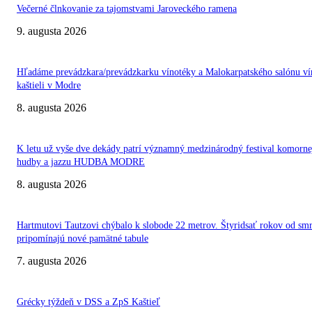
Večerné člnkovanie za tajomstvami Jaroveckého ramena
9. augusta 2026
Hľadáme prevádzkara/prevádzkarku vínotéky a Malokarpatského salónu ví
kaštieli v Modre
8. augusta 2026
K letu už vyše dve dekády patrí významný medzinárodný festival komorne
hudby a jazzu HUDBA MODRE
8. augusta 2026
Hartmutovi Tautzovi chýbalo k slobode 22 metrov. Štyridsať rokov od smr
pripomínajú nové pamätné tabule
7. augusta 2026
Grécky týždeň v DSS a ZpS Kaštieľ