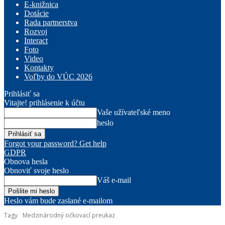
E-knižnica
Dotácie
Rada partnerstva
Rozvoj
Interact
Foto
Video
Kontakty
Voľby do VÚC 2026
Prihlásiť sa
Vitajte! prihlásenie k účtu
Vaše užívateľské meno
heslo
Forgot your password? Get help
GDPR
Obnova hesla
Obnoviť svoje heslo
Váš e-mail
Heslo vám bude zaslané e-mailom
Tagy
Medzinárodný očkovací preukaz