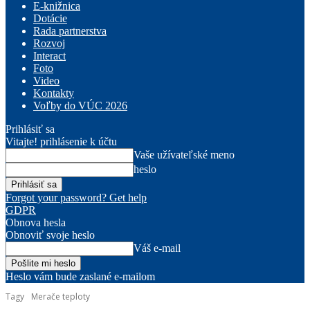
E-knižnica
Dotácie
Rada partnerstva
Rozvoj
Interact
Foto
Video
Kontakty
Voľby do VÚC 2026
Prihlásiť sa
Vitajte! prihlásenie k účtu
Vaše užívateľské meno
heslo
Forgot your password? Get help
GDPR
Obnova hesla
Obnoviť svoje heslo
Váš e-mail
Heslo vám bude zaslané e-mailom
Tagy
Merače teploty