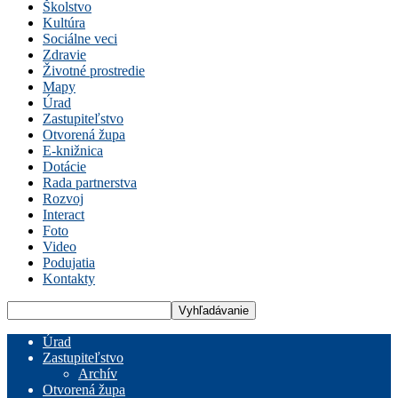
Školstvo
Kultúra
Sociálne veci
Zdravie
Životné prostredie
Mapy
Úrad
Zastupiteľstvo
Otvorená župa
E-knižnica
Dotácie
Rada partnerstva
Rozvoj
Interact
Foto
Video
Podujatia
Kontakty
Úrad
Zastupiteľstvo
Archív
Otvorená župa