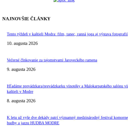
NAJNOVŠIE ČLÁNKY
Tento týždeň v kaštieli Modra: film, tanec, ranná joga aj výstava fotografií
10. augusta 2026
Večerné člnkovanie za tajomstvami Jaroveckého ramena
9. augusta 2026
Hľadáme prevádzkara/prevádzkarku vínotéky a Malokarpatského salónu ví
kaštieli v Modre
8. augusta 2026
K letu už vyše dve dekády patrí významný medzinárodný festival komorne
hudby a jazzu HUDBA MODRE