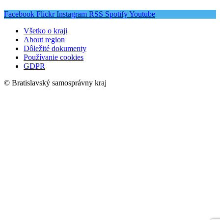
Facebook
Flickr
Instagram
RSS
Spotify
Youtube
Všetko o kraji
About region
Dôležité dokumenty
Používanie cookies
GDPR
© Bratislavský samosprávny kraj