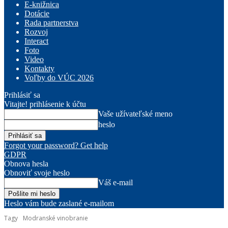
E-knižnica
Dotácie
Rada partnerstva
Rozvoj
Interact
Foto
Video
Kontakty
Voľby do VÚC 2026
Prihlásiť sa
Vitajte! prihlásenie k účtu
Vaše užívateľské meno
heslo
Forgot your password? Get help
GDPR
Obnova hesla
Obnoviť svoje heslo
Váš e-mail
Heslo vám bude zaslané e-mailom
Tagy
Modranské vinobranie