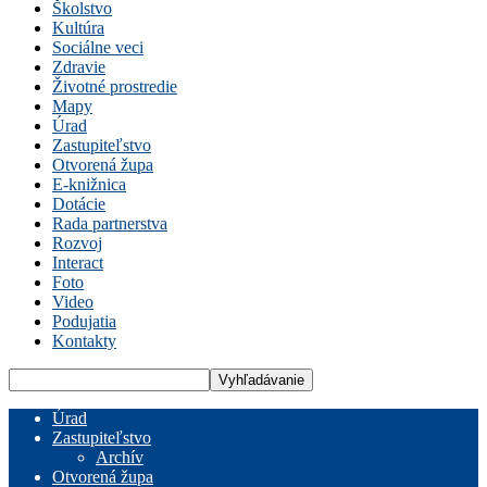
Školstvo
Kultúra
Sociálne veci
Zdravie
Životné prostredie
Mapy
Úrad
Zastupiteľstvo
Otvorená župa
E-knižnica
Dotácie
Rada partnerstva
Rozvoj
Interact
Foto
Video
Podujatia
Kontakty
Úrad
Zastupiteľstvo
Archív
Otvorená župa