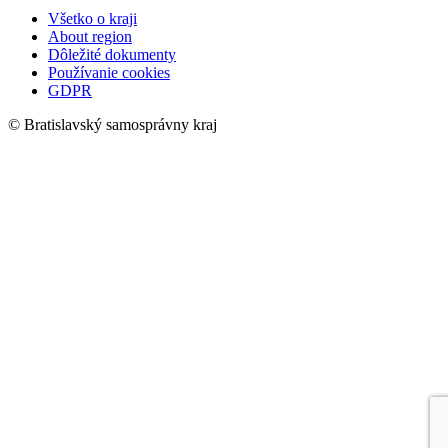
Všetko o kraji
About region
Dôležité dokumenty
Používanie cookies
GDPR
© Bratislavský samosprávny kraj