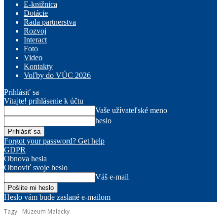
E-knižnica
Dotácie
Rada partnerstva
Rozvoj
Interact
Foto
Video
Kontakty
Voľby do VÚC 2026
Prihlásiť sa
Vitajte! prihlásenie k účtu
Vaše užívateľské meno
heslo
Forgot your password? Get help
GDPR
Obnova hesla
Obnoviť svoje heslo
Váš e-mail
Heslo vám bude zaslané e-mailom
Tagy
Múzeum Malacky