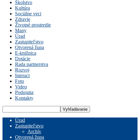
Školstvo
Kultúra
Sociálne veci
Zdravie
Životné prostredie
Mapy
Úrad
Zastupiteľstvo
Otvorená župa
E-knižnica
Dotácie
Rada partnerstva
Rozvoj
Interact
Foto
Video
Podujatia
Kontakty
Úrad
Zastupiteľstvo
Archív
Otvorená župa