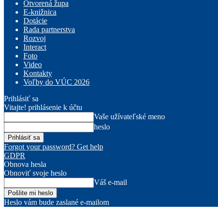
Otvorená župa
E-knižnica
Dotácie
Rada partnerstva
Rozvoj
Interact
Foto
Video
Kontakty
Voľby do VÚC 2026
Prihlásiť sa
Vitajte! prihlásenie k účtu
Vaše užívateľské meno
heslo
Forgot your password? Get help
GDPR
Obnova hesla
Obnoviť svoje heslo
Váš e-mail
Heslo vám bude zaslané e-mailom