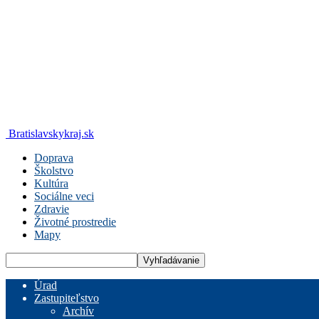
Bratislavskykraj.sk
Doprava
Školstvo
Kultúra
Sociálne veci
Zdravie
Životné prostredie
Mapy
Úrad
Zastupiteľstvo
Archív