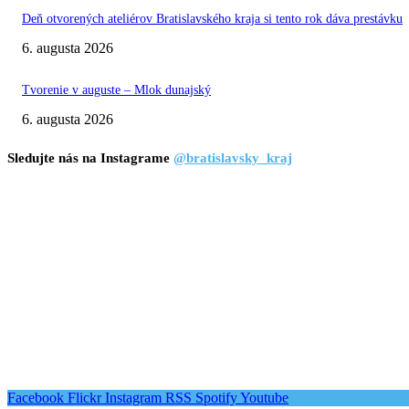
Deň otvorených ateliérov Bratislavského kraja si tento rok dáva prestávku
6. augusta 2026
Tvorenie v auguste – Mlok dunajský
6. augusta 2026
Sledujte nás na Instagrame
@bratislavsky_kraj
Facebook
Flickr
Instagram
RSS
Spotify
Youtube