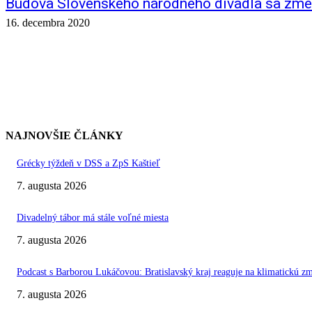
Budova Slovenského národného divadla sa zmeni
16. decembra 2020
NAJNOVŠIE ČLÁNKY
Grécky týždeň v DSS a ZpS Kaštieľ
7. augusta 2026
Divadelný tábor má stále voľné miesta
7. augusta 2026
Podcast s Barborou Lukáčovou: Bratislavský kraj reaguje na klimatickú z
7. augusta 2026