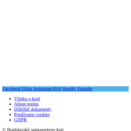
Facebook
Flickr
Instagram
RSS
Spotify
Youtube
Všetko o kraji
About region
Dôležité dokumenty
Používanie cookies
GDPR
© Bratislavský samosprávny kraj