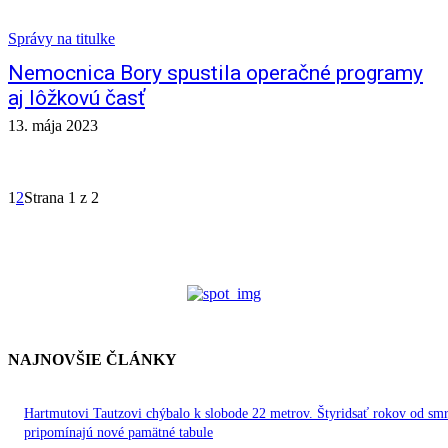
Správy na titulke
Nemocnica Bory spustila operačné programy
aj lôžkovú časť
13. mája 2023
1
2
Strana 1 z 2
NAJNOVŠIE ČLÁNKY
Hartmutovi Tautzovi chýbalo k slobode 22 metrov. Štyridsať rokov od smr
pripomínajú nové pamätné tabule