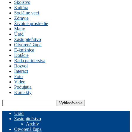
Školstvo
Kultúra
Sociálne veci
Zdravie
Životné prostredie
Mapy
Úrad
Zastupiteľstvo
Otvorená župa
E-knižnica
Dotácie
Rada partnerstva
Rozvoj
Interact
Foto
Video
Podujatia
Kontakty
Úrad
Zastupiteľstvo
Archív
Otvorená župa