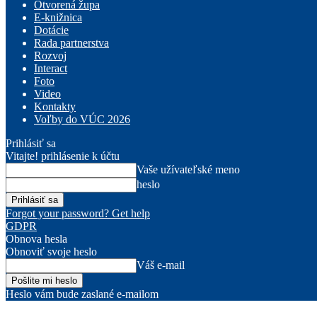
Otvorená župa
E-knižnica
Dotácie
Rada partnerstva
Rozvoj
Interact
Foto
Video
Kontakty
Voľby do VÚC 2026
Prihlásiť sa
Vitajte! prihlásenie k účtu
Vaše užívateľské meno
heslo
Forgot your password? Get help
GDPR
Obnova hesla
Obnoviť svoje heslo
Váš e-mail
Heslo vám bude zaslané e-mailom