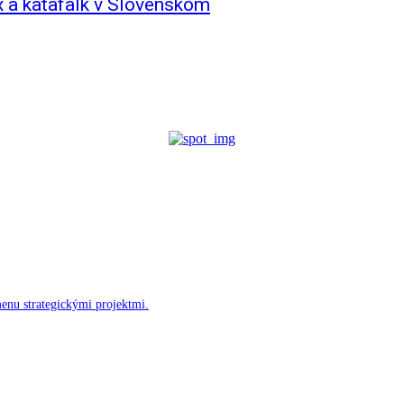
 a katafalk v Slovenskom
menu strategickými projektmi.