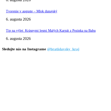
Tvorenie v auguste – Mlok dunajský
6. augusta 2026
Tip na výlet: Krásnymi lesmi Malých Karpát z Pezinka na Babu
6. augusta 2026
Sledujte nás na Instagrame
@bratislavsky_kraj