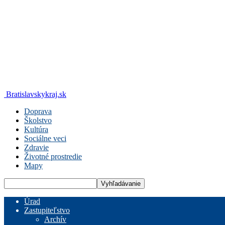
Bratislavskykraj.sk
Doprava
Školstvo
Kultúra
Sociálne veci
Zdravie
Životné prostredie
Mapy
Úrad
Zastupiteľstvo
Archív