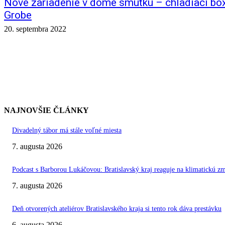
Nové zariadenie v dome smútku – chladiaci box
Grobe
20. septembra 2022
NAJNOVŠIE ČLÁNKY
Divadelný tábor má stále voľné miesta
7. augusta 2026
Podcast s Barborou Lukáčovou: Bratislavský kraj reaguje na klimatickú z
7. augusta 2026
Deň otvorených ateliérov Bratislavského kraja si tento rok dáva prestávku
6. augusta 2026