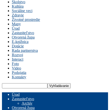
Školstvo
Kultúra
Sociálne veci
Zdravie
Životné prostredie
Mapy
Úrad
Zastupiteľstvo
Otvorená župa
E-knižnica
Dotácie
Rada partnerstva
Rozvoj
Interact
Foto
Video
Podujatia
Kontakty
Úrad
Zastupiteľstvo
Archív
Otvorená župa