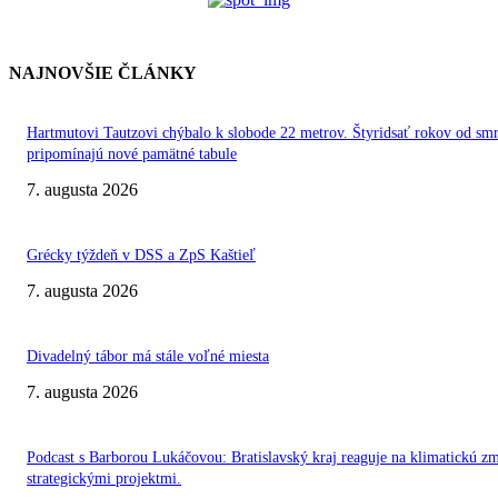
NAJNOVŠIE ČLÁNKY
Hartmutovi Tautzovi chýbalo k slobode 22 metrov. Štyridsať rokov od smr
pripomínajú nové pamätné tabule
7. augusta 2026
Grécky týždeň v DSS a ZpS Kaštieľ
7. augusta 2026
Divadelný tábor má stále voľné miesta
7. augusta 2026
Podcast s Barborou Lukáčovou: Bratislavský kraj reaguje na klimatickú z
strategickými projektmi.