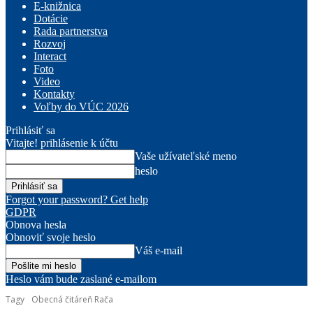
E-knižnica
Dotácie
Rada partnerstva
Rozvoj
Interact
Foto
Video
Kontakty
Voľby do VÚC 2026
Prihlásiť sa
Vitajte! prihlásenie k účtu
Vaše užívateľské meno
heslo
Forgot your password? Get help
GDPR
Obnova hesla
Obnoviť svoje heslo
Váš e-mail
Heslo vám bude zaslané e-mailom
Tagy
Obecná čitáreň Rača