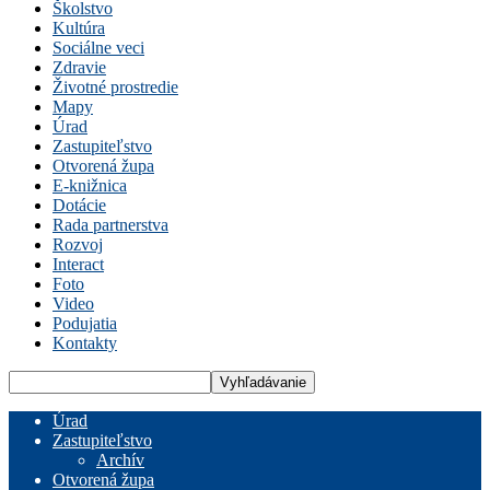
Školstvo
Kultúra
Sociálne veci
Zdravie
Životné prostredie
Mapy
Úrad
Zastupiteľstvo
Otvorená župa
E-knižnica
Dotácie
Rada partnerstva
Rozvoj
Interact
Foto
Video
Podujatia
Kontakty
Úrad
Zastupiteľstvo
Archív
Otvorená župa