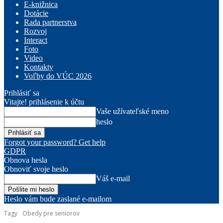
E-knižnica
Dotácie
Rada partnerstva
Rozvoj
Interact
Foto
Video
Kontakty
Voľby do VÚC 2026
Prihlásiť sa
Vitajte! prihlásenie k účtu
Vaše užívateľské meno
heslo
Forgot your password? Get help
GDPR
Obnova hesla
Obnoviť svoje heslo
Váš e-mail
Heslo vám bude zaslané e-mailom
Tagy
Obedy pre seniorov