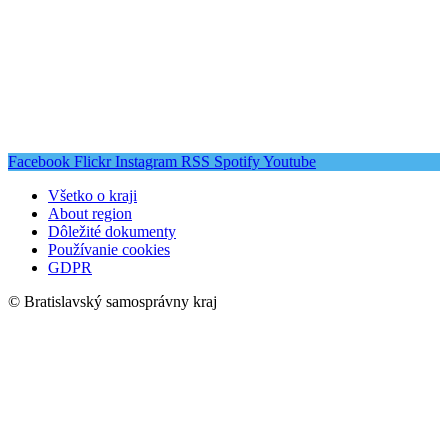
Facebook
Flickr
Instagram
RSS
Spotify
Youtube
Všetko o kraji
About region
Dôležité dokumenty
Používanie cookies
GDPR
© Bratislavský samosprávny kraj