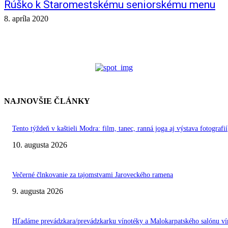
Rúško k Staromestskému seniorskému menu
8. apríla 2020
NAJNOVŠIE ČLÁNKY
Tento týždeň v kaštieli Modra: film, tanec, ranná joga aj výstava fotografií
10. augusta 2026
Večerné člnkovanie za tajomstvami Jaroveckého ramena
9. augusta 2026
Hľadáme prevádzkara/prevádzkarku vínotéky a Malokarpatského salónu ví