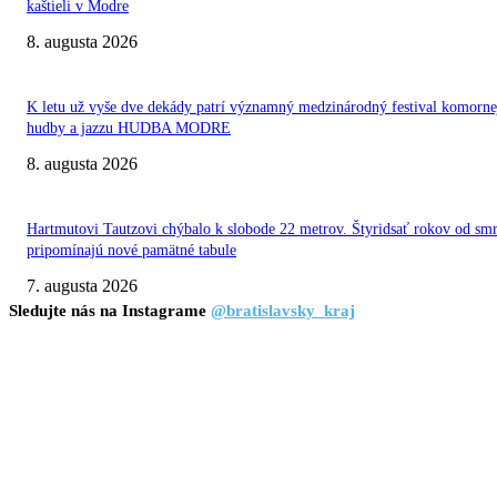
kaštieli v Modre
8. augusta 2026
K letu už vyše dve dekády patrí významný medzinárodný festival komorne
hudby a jazzu HUDBA MODRE
8. augusta 2026
Hartmutovi Tautzovi chýbalo k slobode 22 metrov. Štyridsať rokov od smr
pripomínajú nové pamätné tabule
7. augusta 2026
Sledujte nás na Instagrame
@bratislavsky_kraj