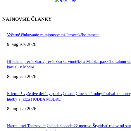
NAJNOVŠIE ČLÁNKY
Večerné člnkovanie za tajomstvami Jaroveckého ramena
9. augusta 2026
Hľadáme prevádzkara/prevádzkarku vínotéky a Malokarpatského salónu ví
kaštieli v Modre
8. augusta 2026
K letu už vyše dve dekády patrí významný medzinárodný festival komorne
hudby a jazzu HUDBA MODRE
8. augusta 2026
Hartmutovi Tautzovi chýbalo k slobode 22 metrov. Štyridsať rokov od smr