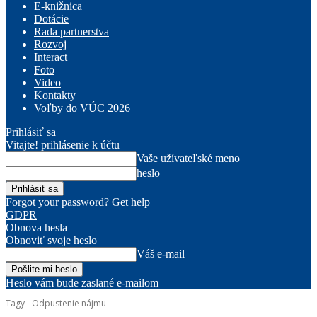
E-knižnica
Dotácie
Rada partnerstva
Rozvoj
Interact
Foto
Video
Kontakty
Voľby do VÚC 2026
Prihlásiť sa
Vitajte! prihlásenie k účtu
Vaše užívateľské meno
heslo
Forgot your password? Get help
GDPR
Obnova hesla
Obnoviť svoje heslo
Váš e-mail
Heslo vám bude zaslané e-mailom
Tagy
Odpustenie nájmu