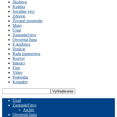
Školstvo
Kultúra
Sociálne veci
Zdravie
Životné prostredie
Mapy
Úrad
Zastupiteľstvo
Otvorená župa
E-knižnica
Dotácie
Rada partnerstva
Rozvoj
Interact
Foto
Video
Podujatia
Kontakty
Úrad
Zastupiteľstvo
Archív
Otvorená župa