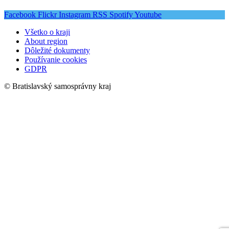
Facebook
Flickr
Instagram
RSS
Spotify
Youtube
Všetko o kraji
About region
Dôležité dokumenty
Používanie cookies
GDPR
© Bratislavský samosprávny kraj