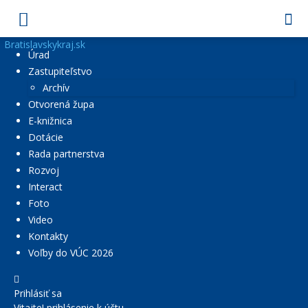
Bratislavskykraj.sk
Úrad
Zastupiteľstvo
Archív
Otvorená župa
E-knižnica
Dotácie
Rada partnerstva
Rozvoj
Interact
Foto
Video
Kontakty
Voľby do VÚC 2026
Prihlásiť sa
Vitajte! prihlásenie k účtu