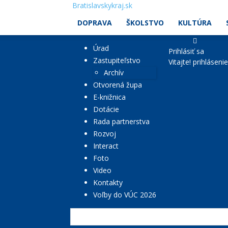
Bratislavskykraj.sk
DOPRAVA
ŠKOLSTVO
KULTÚRA
Úrad
Prihlásiť sa
Zastupiteľstvo
Vitajte! prihláseni
Archív
Otvorená župa
E-knižnica
Dotácie
Rada partnerstva
Rozvoj
Interact
Foto
Video
Kontakty
Voľby do VÚC 2026