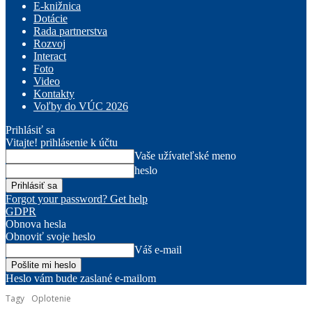
E-knižnica
Dotácie
Rada partnerstva
Rozvoj
Interact
Foto
Video
Kontakty
Voľby do VÚC 2026
Prihlásiť sa
Vitajte! prihlásenie k účtu
Vaše užívateľské meno
heslo
Forgot your password? Get help
GDPR
Obnova hesla
Obnoviť svoje heslo
Váš e-mail
Heslo vám bude zaslané e-mailom
Tagy
Oplotenie