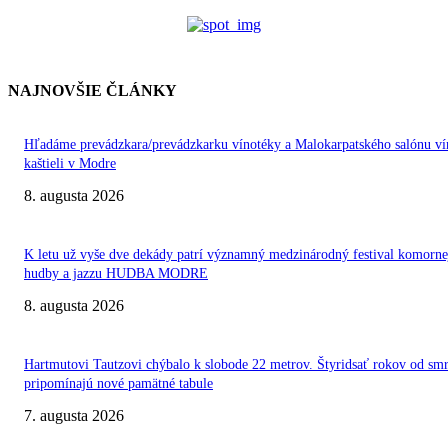
NAJNOVŠIE ČLÁNKY
Hľadáme prevádzkara/prevádzkarku vínotéky a Malokarpatského salónu ví
kaštieli v Modre
8. augusta 2026
K letu už vyše dve dekády patrí významný medzinárodný festival komorne
hudby a jazzu HUDBA MODRE
8. augusta 2026
Hartmutovi Tautzovi chýbalo k slobode 22 metrov. Štyridsať rokov od smr
pripomínajú nové pamätné tabule
7. augusta 2026