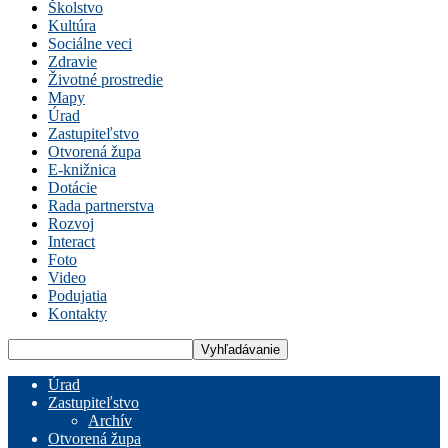
Školstvo
Kultúra
Sociálne veci
Zdravie
Životné prostredie
Mapy
Úrad
Zastupiteľstvo
Otvorená župa
E-knižnica
Dotácie
Rada partnerstva
Rozvoj
Interact
Foto
Video
Podujatia
Kontakty
Úrad
Zastupiteľstvo
Archív
Otvorená župa