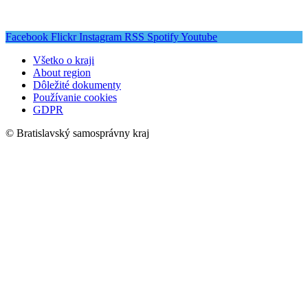
Facebook
Flickr
Instagram
RSS
Spotify
Youtube
Všetko o kraji
About region
Dôležité dokumenty
Používanie cookies
GDPR
© Bratislavský samosprávny kraj