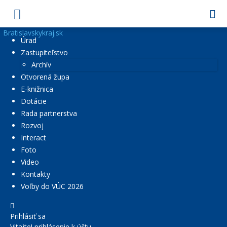
Bratislavskykraj.sk
Úrad
Zastupiteľstvo
Archív
Otvorená župa
E-knižnica
Dotácie
Rada partnerstva
Rozvoj
Interact
Foto
Video
Kontakty
Voľby do VÚC 2026
Prihlásiť sa
Vitajte! prihlásenie k účtu